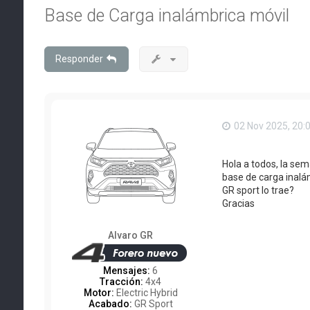
Base de Carga inalámbrica móvil
Responder
02 Nov 2025, 20:
Hola a todos, la se
base de carga inalám
GR sport lo trae?
Gracias
Alvaro GR
Mensajes:
6
Tracción:
4x4
Motor:
Electric Hybrid
Acabado:
GR Sport