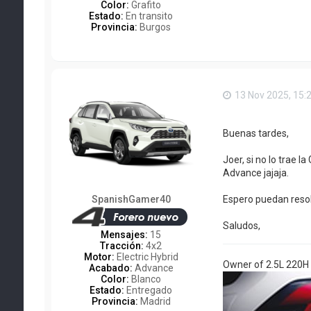
Color:
Grafito
Estado:
En transito
Provincia:
Burgos
13 Nov 2025, 15:
Buenas tardes,
Joer, si no lo trae 
Advance jajaja.
SpanishGamer40
Espero puedan resol
Saludos,
Mensajes:
15
Tracción:
4x2
Motor:
Electric Hybrid
Owner of 2.5L 220H
Acabado:
Advance
Color:
Blanco
Estado:
Entregado
Provincia:
Madrid