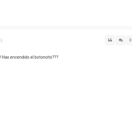
Citar
Cita
0
45
!!! Has encendido el botoncito???