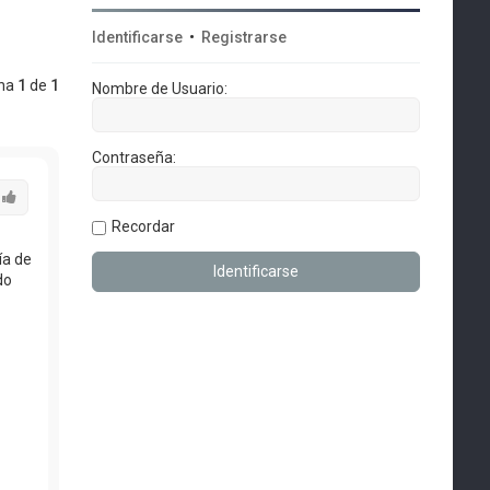
Identificarse
•
Registrarse
ina
1
de
1
Nombre de Usuario:
Contraseña:
r
Accede con tu cuenta para poder dar Me gusta
Recordar
ía de
do