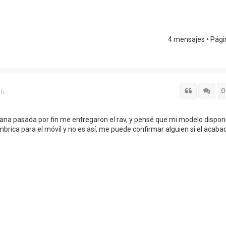
4 mensajes • Pág
Citar
Cita
0
06
mana pasada por fin me entregaron el rav, y pensé que mi modelo dispon
brica para el móvil y no es así, me puede confirmar alguien si el acaba