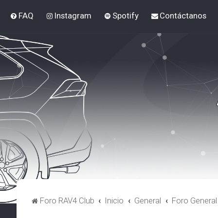
FAQ
Instagram
Spotify
Contáctanos
Foro RAV4 Club
Inicio
General
Foro General