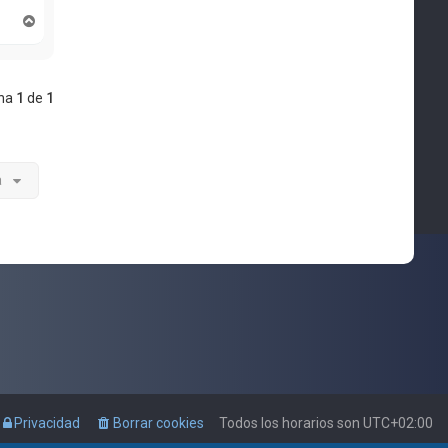
A
r
r
i
b
ina
1
de
1
a
a
Privacidad
Borrar cookies
Todos los horarios son
UTC+02:00