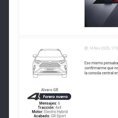
14 Nov 2025, 17:
Eso mismo pensaba y
confirmarme que no l
la consola central en
Alvaro GR
Mensajes:
6
Tracción:
4x4
Motor:
Electric Hybrid
Acabado:
GR Sport