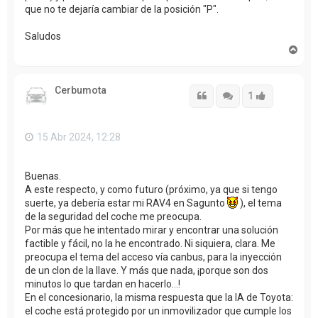
que no te dejaría cambiar de la posición "P".
Saludos
A
r
r
i
Cerbumota
b
Citar
Citar
Accede con
1
a
15 Abr 2024, 12:28
Buenas.
A este respecto, y como futuro (próximo, ya que si tengo
suerte, ya debería estar mi RAV4 en Sagunto
), el tema
de la seguridad del coche me preocupa.
Por más que he intentado mirar y encontrar una solución
factible y fácil, no la he encontrado. Ni siquiera, clara. Me
preocupa el tema del acceso vía canbus, para la inyección
de un clon de la llave. Y más que nada, ¡porque son dos
minutos lo que tardan en hacerlo...!
En el concesionario, la misma respuesta que la IA de Toyota:
el coche está protegido por un inmovilizador que cumple los