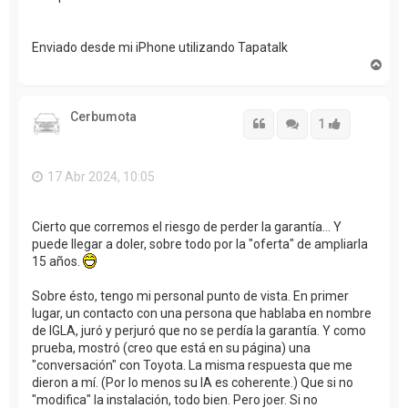
Enviado desde mi iPhone utilizando Tapatalk
A
r
r
i
Cerbumota
b
Citar
Citar
Accede con
1
a
17 Abr 2024, 10:05
Cierto que corremos el riesgo de perder la garantía... Y
puede llegar a doler, sobre todo por la "oferta" de ampliarla
15 años.
Sobre ésto, tengo mi personal punto de vista. En primer
lugar, un contacto con una persona que hablaba en nombre
de IGLA, juró y perjuró que no se perdía la garantía. Y como
prueba, mostró (creo que está en su página) una
"conversación" con Toyota. La misma respuesta que me
dieron a mí. (Por lo menos su IA es coherente.) Que si no
"modifica" la instalación, todo bien. Pero joer. Si no