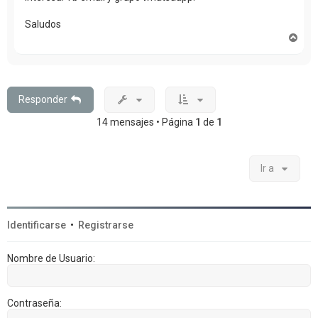
Saludos
A
r
r
i
b
a
Responder
14 mensajes • Página
1
de
1
Ir a
Identificarse
•
Registrarse
Nombre de Usuario:
Contraseña: