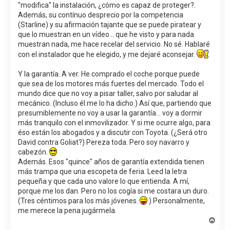
"modifica" la instalación, ¿cómo es capaz de proteger?.
Además, su contínuo desprecio por la competencia
(Starline) y su afirmación tajante que se puede piratear y
que lo muestran en un vídeo... que he visto y para nada
muestran nada, me hace recelar del servicio. No sé. Hablaré
con el instalador que he elegido, y me dejaré aconsejar.
Y la garantía. A ver. He comprado el coche porque puede
que sea de los motores más fuertes del mercado. Todo el
mundo dice que no voy a pisar taller, salvo por saludar al
mecánico. (Incluso él me lo ha dicho.) Así que, partiendo que
presumiblemente no voy a usar la garantía... voy a dormir
más tranquilo con el inmovilizador. Y si me ocurre algo, para
éso están los abogados y a discutir con Toyota. (¿Será otro
David contra Goliat?) Pereza toda. Pero soy navarro y
cabezón.
Además. Esos "quince" años de garantía extendida tienen
más trampa que una escopeta de feria. Leed la letra
pequeña y que cada uno valore lo que entienda. A mí,
porque me los dan. Pero no los cogía si me costara un duro.
(Tres céntimos para los más jóvenes.
) Personalmente,
me merece la pena jugármela.
A
r