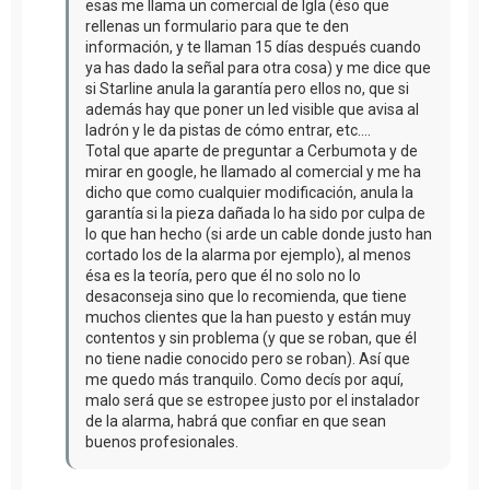
esas me llama un comercial de Igla (éso que
rellenas un formulario para que te den
información, y te llaman 15 días después cuando
ya has dado la señal para otra cosa) y me dice que
si Starline anula la garantía pero ellos no, que si
además hay que poner un led visible que avisa al
ladrón y le da pistas de cómo entrar, etc....
Total que aparte de preguntar a Cerbumota y de
mirar en google, he llamado al comercial y me ha
dicho que como cualquier modificación, anula la
garantía si la pieza dañada lo ha sido por culpa de
lo que han hecho (si arde un cable donde justo han
cortado los de la alarma por ejemplo), al menos
ésa es la teoría, pero que él no solo no lo
desaconseja sino que lo recomienda, que tiene
muchos clientes que la han puesto y están muy
contentos y sin problema (y que se roban, que él
no tiene nadie conocido pero se roban). Así que
me quedo más tranquilo. Como decís por aquí,
malo será que se estropee justo por el instalador
de la alarma, habrá que confiar en que sean
buenos profesionales.