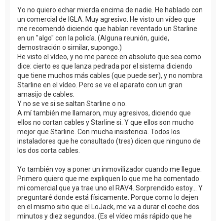
Yo no quiero echar mierda encima de nadie. He hablado con
un comercial de IGLA. Muy agresivo. He visto un vídeo que
me recomendó diciendo que habían reventado un Starline
en un "algo" con la policía. (Alguna reunión, guide,
demostración o similar, supongo.)
He visto el vídeo, y no me parece en absoluto que sea como
dice: cierto es que lanza pedrada por el sistema diciendo
que tiene muchos más cables (que puede ser), y no nombra
Starline en el vídeo. Pero se ve el aparato con un gran
amasijo de cables.
Y no se ve si se saltan Starline o no.
A mí también me llamaron, muy agresivos, diciendo que
ellos no cortan cables y Starline si. Y que ellos son mucho
mejor que Starline. Con mucha insistencia. Todos los
instaladores que he consultado (tres) dicen que ninguno de
los dos corta cables.
Yo también voy a poner un inmovilizador cuando me llegue.
Primero quiero que me expliquen lo que me ha comentado
mi comercial que ya trae uno el RAV4. Sorprendido estoy... Y
preguntaré donde está físicamente. Porque como lo dejen
en el mismo sitio que el LoJack, me va a durar el coche dos
minutos y diez segundos. (Es el vídeo más rápido que he