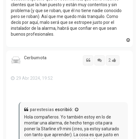
clientes que la han puesto y están muy contentos y sin
problema (y que se roban, que él no tiene nadie conocido
pero se roban). Así que me quedo más tranquilo. Como
decís por aquí, malo será que se estropee justo por el
instalador de la alarma, habrá que confiar en que sean
buenos profesionales.
A
r
r
i
Cerbumota
b
Citar
Citar
Accede con
2
a
29 Abr 2024, 19:52
parestesias
escribió:
Hola compañeros. Yo también estoy en lo de
montar una alarma, de hecho tengo cita para
poner la Starline s9 mini (creo, ya estoy saturado
con tanto que aprender). La cosa es que justo en