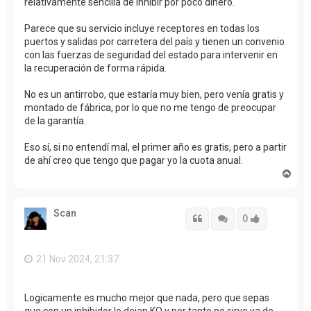
relativamente sencilla de inhibir por poco dinero.
Parece que su servicio incluye receptores en todas los
puertos y salidas por carretera del país y tienen un convenio
con las fuerzas de seguridad del estado para intervenir en
la recuperación de forma rápida.
No es un antirrobo, que estaría muy bien, pero venía gratis y
montado de fábrica, por lo que no me tengo de preocupar
de la garantía.
Eso sí, si no entendí mal, el primer año es gratis, pero a partir
de ahí creo que tengo que pagar yo la cuota anual.
A
r
r
i
Scan
b
Citar
Citar
Accede con
0
a
21 Nov 2024, 21:37
Logicamente es mucho mejor que nada, pero que sepas
que con un inhibidor lo dejan KO y por tanto no sirve ya de