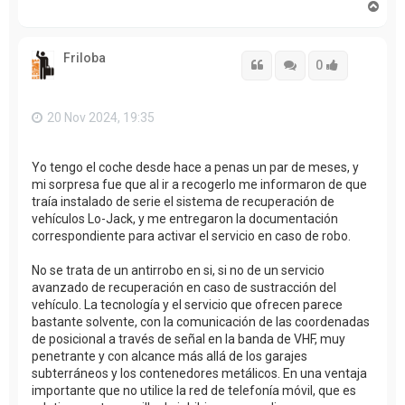
A
r
r
i
Friloba
b
Citar
Citar
Accede con
0
a
20 Nov 2024, 19:35
Yo tengo el coche desde hace a penas un par de meses, y
mi sorpresa fue que al ir a recogerlo me informaron de que
traía instalado de serie el sistema de recuperación de
vehículos Lo-Jack, y me entregaron la documentación
correspondiente para activar el servicio en caso de robo.
No se trata de un antirrobo en si, si no de un servicio
avanzado de recuperación en caso de sustracción del
vehículo. La tecnología y el servicio que ofrecen parece
bastante solvente, con la comunicación de las coordenadas
de posicional a través de señal en la banda de VHF, muy
penetrante y con alcance más allá de los garajes
subterráneos y los contenedores metálicos. En una ventaja
importante que no utilice la red de telefonía móvil, que es