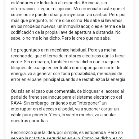
estándares de Industria al respecto. Ambigua, sin
información... según mi opinión. Mi comercial insiste que el
coche no se puede robar por inyección vía canbus. Pero por
más que pregunto, no me dice cómo. No sabe si llevamos
en los modelos nuevos, un inmovilizador, o es el tema de la
codificación de la propia llave de apertura a distancia. No
sabe, o no me lo ha dicho. Pero le creo que no sabe.
He preguntado a mi mecánico habitual. Pero ya me ha
reconocido, que el tema de motores eléctricos aún lo tiene
verde. Sin embargo, también me ha dicho que cualquier
bloqueo de cualquier centralita que suponga un corte de
energía, va a generar con toda probabilidad, mensajes de
error en el panel principal cuando se restablezca la energía.
Quizás en el caso que comentáis, de bloquear el acceso al
pedal de freno sea inocuo para el sistema electrónico del
RAV4. Sin embargo, entiendo que "interponer" un
interruptor en el acceso al pedal, va a suponer cortar un
cable para ponerlo. Y éso, lo siento mucho, va a anular
nuestras garantías.
Reconozco que la idea, por simple, es estupenda. Pero no
veo en la práctica, seguridad en ello. Como he dicho, es mi