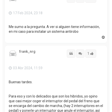
a
17 Feb 2024, 23:18
Me sumo a la pregunta. A ver si alguien tiene información,
en mi caso para instalar un sistema antirobo
A
r
r
i
frank_nrg
b
Citar
Citar
Accede con
1
a
03 Abr 2024, 11:59
Buenas tardes.
Para eso y con lo delicados que son los hibridos, yo opino
que casi mejor coger el interruptor del pedal del freno que
se encarga del cambio de marcha, (hay 2 interruptores en el
pedal) y ponerle un interruptor que anule el interruptor, así