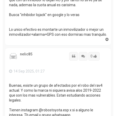
nada, ademas la cuota anual es carisima.
Busca "inhibidor lojack" en google y lo veras
Lo unico efectivo es montarte un inmovilizador o mejor un
inmovilizador+alarma+GPS con eso dormiras mas tranquilo.
A
r
r
i
nelic85
b
Citar
Citar
Accede con
0
a
14 Sep 2025, 01:27
Buenas, existe un grupo de afectados por el robo del rav4
actual. Y como la marca ni siquiera avisa alos 2019-2022
que son los mas vulnerables. Estan estudiando acciones
legales.
Tienen instagram @robostoyota.esp x si a alguno le
interesa. Tb email y grupo whatsaapp.