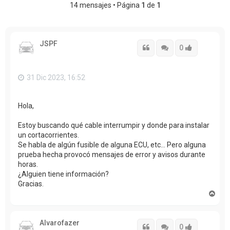
14 mensajes • Página
1
de
1
JSPF
Citar
Citar
Accede con
0
31 Dic 2023, 16:52
Hola,
Estoy buscando qué cable interrumpir y donde para instalar
un cortacorrientes.
Se habla de algún fusible de alguna ECU, etc... Pero alguna
prueba hecha provocó mensajes de error y avisos durante
horas.
¿Alguien tiene información?
Gracias.
A
r
r
i
Alvarofazer
b
Citar
Citar
Accede con
0