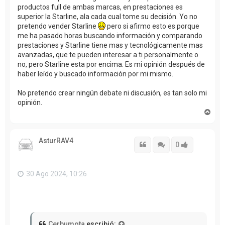
productos full de ambas marcas, en prestaciones es
superior la Starline, ala cada cual tome su decisión. Yo no
pretendo vender Starline
pero si afirmo esto es porque
me ha pasado horas buscando información y comparando
prestaciones y Starline tiene mas y tecnológicamente mas
avanzadas, que te pueden interesar a ti personalmente o
no, pero Starline esta por encima. Es mi opinión después de
haber leído y buscado información por mi mismo.
No pretendo crear ningún debate ni discusión, es tan solo mi
opinión.
A
r
r
i
AsturRAV4
b
Citar
Citar
Accede con
0
a
30 Ago 2024, 10:26
Cerbumota
escribió: