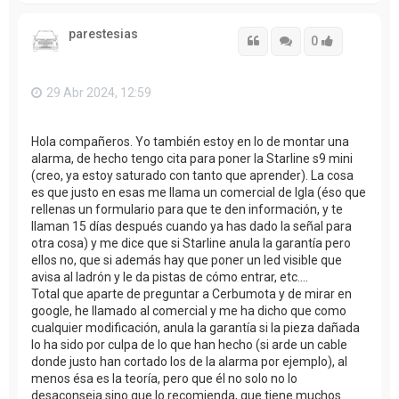
r
i
parestesias
b
Citar
Citar
Accede con
0
a
29 Abr 2024, 12:59
Hola compañeros. Yo también estoy en lo de montar una
alarma, de hecho tengo cita para poner la Starline s9 mini
(creo, ya estoy saturado con tanto que aprender). La cosa
es que justo en esas me llama un comercial de Igla (éso que
rellenas un formulario para que te den información, y te
llaman 15 días después cuando ya has dado la señal para
otra cosa) y me dice que si Starline anula la garantía pero
ellos no, que si además hay que poner un led visible que
avisa al ladrón y le da pistas de cómo entrar, etc....
Total que aparte de preguntar a Cerbumota y de mirar en
google, he llamado al comercial y me ha dicho que como
cualquier modificación, anula la garantía si la pieza dañada
lo ha sido por culpa de lo que han hecho (si arde un cable
donde justo han cortado los de la alarma por ejemplo), al
menos ésa es la teoría, pero que él no solo no lo
desaconseja sino que lo recomienda, que tiene muchos