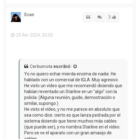
r
r
i
Scan
b
Citar
Citar
Accede con
3
a
29 Abr 2024, 20:50
Cerbumota
escribió:
Yo no quiero echar mierda encima de nadie. He
hablado con un comercial de IGLA. Muy agresivo.
He visto un vídeo que me recomendó diciendo que
habían reventado un Starline en un "algo" con la
policía. (Alguna reunión, guide, demostración o
similar, supongo.)
He visto el vídeo, y no me parece en absoluto que
sea como dice: cierto es que lanza pedrada por el
sistema diciendo que tiene muchos más cables
(que puede ser), y no nombra Starline en el vídeo.
Pero se ve el aparato con un gran amasijo de
cables.