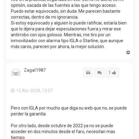
opinión, sacada de las fuentes a las que tengo acceso.
Puedo estar equivocado, sin duda. Me parecen bastante
correctas, dentro de mi ignorancia.
Si estoy equivocado y alguien lo puede ratificar, estaría bien
que lo dijera para dejar especulaciones fuera y mirar ese
antirrobo con ojos golosos. Mientras, me tiro por un
inmovilizador con alarma tipo IGLA o Starline, que aunque
más caros, parecen por ahora, la mejor solución.
A
r
r
i
Zagal1987
b
Citar
Citar
Accede con
1
a
15 Abr 2024, 13:07
Pero con IGLA por mucho que diga su web que no, se puede
perder la garantía.
Por otro lado, desde octubre de 2022 ya no se puede
acceder en dos minutos desde el faro, necesitan mas
tiempo