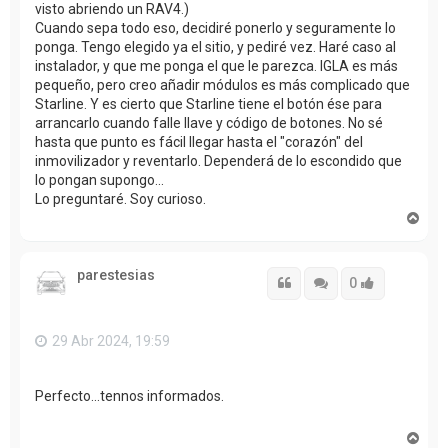
visto abriendo un RAV4.)
Cuando sepa todo eso, decidiré ponerlo y seguramente lo
ponga. Tengo elegido ya el sitio, y pediré vez. Haré caso al
instalador, y que me ponga el que le parezca. IGLA es más
pequeño, pero creo añadir módulos es más complicado que
Starline. Y es cierto que Starline tiene el botón ése para
arrancarlo cuando falle llave y código de botones. No sé
hasta que punto es fácil llegar hasta el "corazón" del
inmovilizador y reventarlo. Dependerá de lo escondido que
lo pongan supongo...
Lo preguntaré. Soy curioso.
A
r
r
i
parestesias
b
Citar
Citar
Accede con
0
a
29 Abr 2024, 19:59
Perfecto...tennos informados.
A