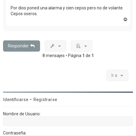
Por dios poned una alarma y cien cepos pero no de volante.
Cepos oseros.
A
r
r
i
b
a
Responder
8 mensajes • Página
1
de
1
Ir a
Identificarse
•
Registrarse
Nombre de Usuario:
Contraseña: