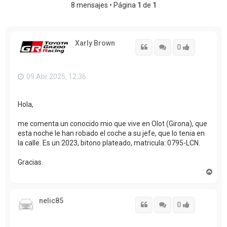
8 mensajes • Página
1
de
1
Xarly Brown
Citar
Citar
Accede con
0
09 Abr 2025, 12:36
Hola,
me comenta un conocido mio que vive en Olot (Girona), que
esta noche le han robado el coche a su jefe, que lo tenia en
la calle. Es un 2023, bitono plateado, matricula: 0795-LCN.
Gracias.
A
r
r
i
nelic85
b
Citar
Citar
Accede con
0
a