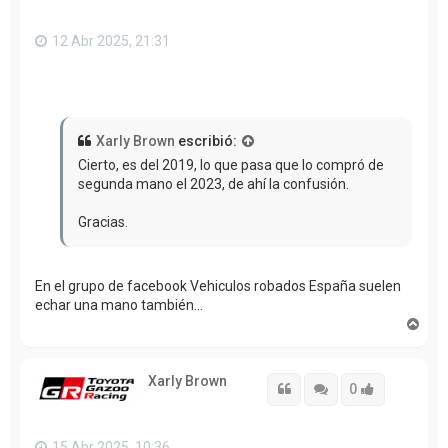
12 Abr 2025, 21:31
Xarly Brown
escribió:
Cierto, es del 2019, lo que pasa que lo compró de
segunda mano el 2023, de ahí la confusión.
Gracias.
En el grupo de facebook Vehiculos robados España suelen
echar una mano también...
A
r
r
i
Xarly Brown
b
Citar
Citar
Accede con
0
a
15 Abr 2025, 10:36