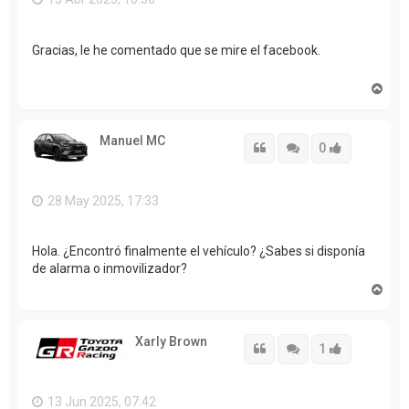
Gracias, le he comentado que se mire el facebook.
A
r
r
i
Manuel MC
b
Citar
Citar
Accede con
0
a
28 May 2025, 17:33
Hola. ¿Encontró finalmente el vehículo? ¿Sabes si disponía
de alarma o inmovilizador?
A
r
r
i
Xarly Brown
b
Citar
Citar
Accede con
1
a
13 Jun 2025, 07:42