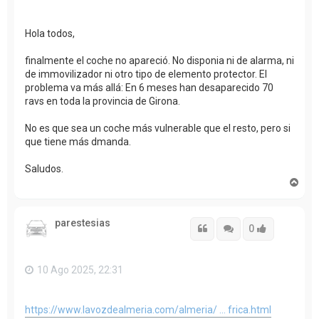
Hola todos,
finalmente el coche no apareció. No disponia ni de alarma, ni
de immovilizador ni otro tipo de elemento protector. El
problema va más allá: En 6 meses han desaparecido 70
ravs en toda la provincia de Girona.
No es que sea un coche más vulnerable que el resto, pero si
que tiene más dmanda.
Saludos.
A
r
r
i
parestesias
b
Citar
Citar
Accede con
0
a
10 Ago 2025, 22:31
https://www.lavozdealmeria.com/almeria/ ... frica.html