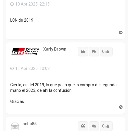
10 Abr 2025, 22:15
LCN de 2019
A
r
r
i
Xarly Brown
b
Citar
Citar
Accede con
0
a
11 Abr 2025, 10:08
Cierto, es del 2019, lo que pasa que lo compró de segunda
mano el 2023, de ahí la confusión.
Gracias.
A
r
r
i
nelic85
b
Citar
Citar
Accede con
0
a