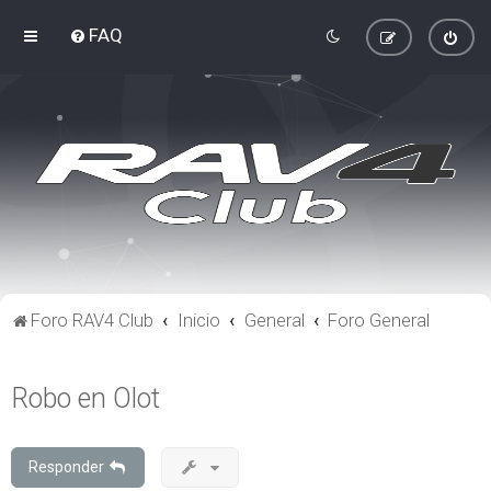
FAQ
Foro RAV4 Club
Inicio
General
Foro General
Robo en Olot
Responder