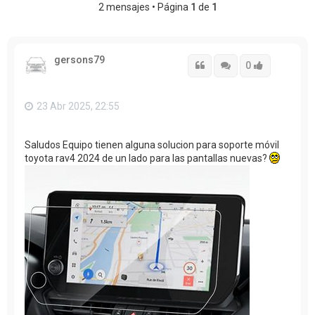
2 mensajes • Página
1
de
1
gersons79
Citar
Citar
Accede con
0
23 Abr 2025, 22:55
Saludos Equipo tienen alguna solucion para soporte móvil
toyota rav4 2024 de un lado para las pantallas nuevas?