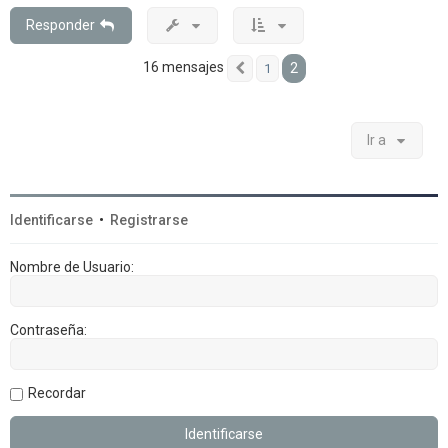
b
a
Responder
16 mensajes
2
1
Anterior
Ir a
Identificarse
•
Registrarse
Nombre de Usuario:
Contraseña:
Recordar