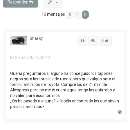
Responder
16 mensajes
2
1
Anterior
Sharky
Citar
Citar
Accede con
0
29 Sep 2024, 22:40
Quería preguntaros si alguno ha conseguido los tapones
negros para los tornillos de rueda, pero que valgan para el
tornillo antirrobo de Toyota. Compre los de 21 mm de
Aliexpress pero no me di cuenta que tengo los antirrobo y
no valen para esos tornillos.
¿Os ha pasado a alguno? ¿Habéis encontrado los que sirven
para los antirrobo?
A
r
r
i