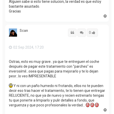
Alguien sabe si esto tiene solucion, la verdad es que estoy
bastante asustado.
Gracias
A
r
r
i
Scan
b
Citar
Citar
Accede con
0
a
02 Sep 2024, 17:20
Ostras, esto es muy grave...ya que te entreguen el coche
después de pagar este tratamiento con "parches" es
inverosímil...osea que pagas para mejorarlo y te lo dejan
peor...lo veo IMPRESENTABLE
Y ni con un paño humedo ni frotando, ellos no te pueden
decir eso tras hacer el tratamiento, te lo tienen que entregar
RELUCIENTE, no que ya de nuevo y recien estrenarlo tengas
tu que ponerte a limpiarlo y pulir detalles a fondo, que
verguenza y que poco profesionales la verdad...
A
r