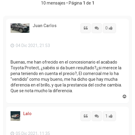
10 mensajes • Página
1
de
1
Juan Carlos
Citar
Citar
Accede con
0
04 Dic 2021, 21:53
Buenas, me han ofrecido en el concesionario el acabado
Toyota Protect, ¿sabéis si da buen resultado?¿si merece la
pena teniendo en cuenta el precio?, El comercial me lo ha
"vendido" como muy bueno, me ha dicho que hay mucha
diferencia en el brillo, y que la prestancia del coche cambia.
Que se nota mucho la diferencia.
A
r
r
i
Lalo
b
Citar
Citar
Accede con
1
a
05 Dic 2021, 11:35