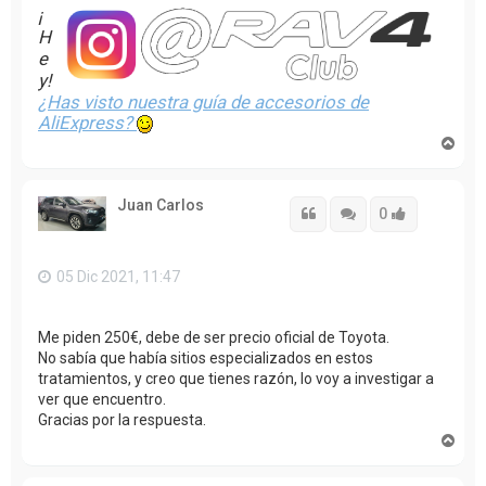
¡
H
e
y!
¿Has visto nuestra guía de accesorios de
AliExpress?
A
r
r
i
Juan Carlos
b
Citar
Citar
Accede con
0
a
05 Dic 2021, 11:47
Me piden 250€, debe de ser precio oficial de Toyota.
No sabía que había sitios especializados en estos
tratamientos, y creo que tienes razón, lo voy a investigar a
ver que encuentro.
Gracias por la respuesta.
A
r
r