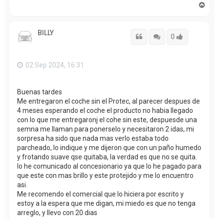
A
r
r
i
BILLY
b
Citar
Citar
Accede con
0
a
02 Sep 2024, 16:31
Buenas tardes
Me entregaron el coche sin el Protec, al parecer despues de
4 meses esperando el coche el producto no habia llegado
con lo que me entregaronj el cohe sin este, despuesde una
semna me llaman para ponerselo y necesitaron 2 idas, mi
sorpresa ha sido que nada mas verlo estaba todo
parcheado, lo indique y me dijeron que con un paño humedo
y frotando suave qse quitaba, la verdad es que no se quita.
lo he comunicado al concesionario ya que lo he pagado para
que este con mas brillo y este protejido y me lo encuentro
asi.
Me recomendo el comercial que lo hiciera por escrito y
estoy a la espera que me digan, mi miedo es que no tenga
arreglo, y llevo con 20 dias