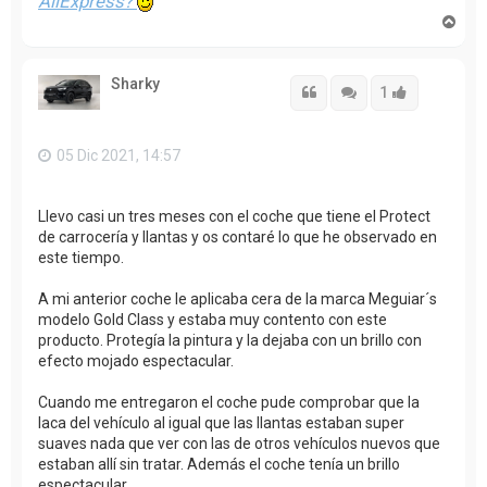
AliExpress?
A
r
r
i
Sharky
b
Citar
Citar
Accede con
1
a
05 Dic 2021, 14:57
Llevo casi un tres meses con el coche que tiene el Protect
de carrocería y llantas y os contaré lo que he observado en
este tiempo.
A mi anterior coche le aplicaba cera de la marca Meguiar´s
modelo Gold Class y estaba muy contento con este
producto. Protegía la pintura y la dejaba con un brillo con
efecto mojado espectacular.
Cuando me entregaron el coche pude comprobar que la
laca del vehículo al igual que las llantas estaban super
suaves nada que ver con las de otros vehículos nuevos que
estaban allí sin tratar. Además el coche tenía un brillo
espectacular.