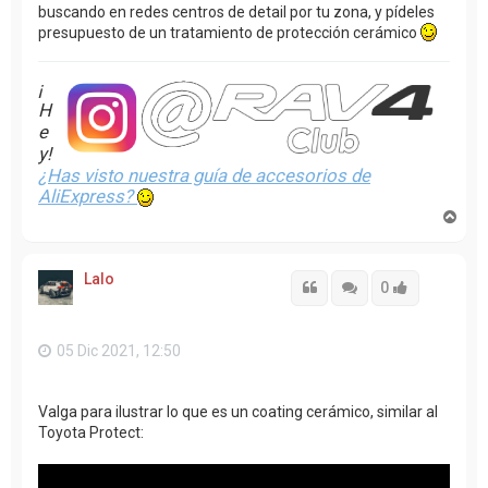
buscando en redes centros de detail por tu zona, y pídeles
presupuesto de un tratamiento de protección cerámico
¡
H
e
y!
¿Has visto nuestra guía de accesorios de
AliExpress?
A
r
r
i
Lalo
b
Citar
Citar
Accede con
0
a
05 Dic 2021, 12:50
Valga para ilustrar lo que es un coating cerámico, similar al
Toyota Protect: