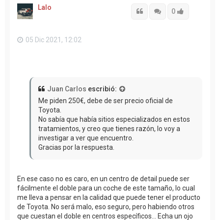
i
Lalo
b
Citar
Citar
Accede con
0
a
05 Dic 2021, 12:02
Juan Carlos
escribió:
Me piden 250€, debe de ser precio oficial de
Toyota.
No sabía que había sitios especializados en estos
tratamientos, y creo que tienes razón, lo voy a
investigar a ver que encuentro.
Gracias por la respuesta.
En ese caso no es caro, en un centro de detail puede ser
fácilmente el doble para un coche de este tamaño, lo cual
me lleva a pensar en la calidad que puede tener el producto
de Toyota. No será malo, eso seguro, pero habiendo otros
que cuestan el doble en centros específicos... Echa un ojo