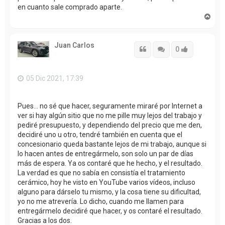
en cuanto sale comprado aparte.
A
r
r
i
Juan Carlos
b
Citar
Citar
Accede con
0
a
05 Dic 2021, 17:39
Pues... no sé que hacer, seguramente miraré por Internet a
ver si hay algún sitio que no me pille muy lejos del trabajo y
pediré presupuesto, y dependiendo del precio que me den,
decidiré uno u otro, tendré también en cuenta que el
concesionario queda bastante lejos de mi trabajo, aunque si
lo hacen antes de entregármelo, son solo un par de días
más de espera. Ya os contaré que he hecho, y el resultado.
La verdad es que no sabía en consistía el tratamiento
cerámico, hoy he visto en YouTube varios vídeos, incluso
alguno para dárselo tu mismo, y la cosa tiene su dificultad,
yo no me atrevería. Lo dicho, cuando me llamen para
entregármelo decidiré que hacer, y os contaré el resultado.
Gracias a los dos.