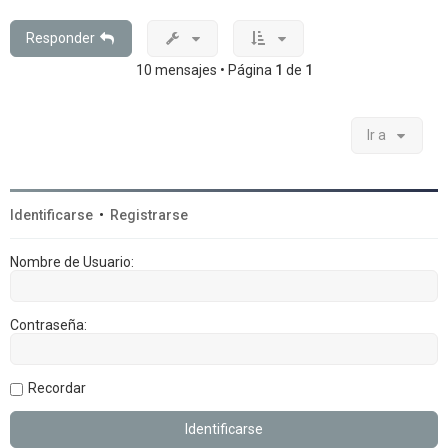
b
a
Responder
10 mensajes • Página
1
de
1
Ir a
Identificarse
•
Registrarse
Nombre de Usuario:
Contraseña:
Recordar