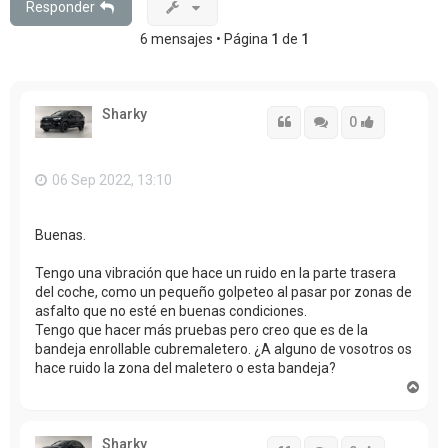
Responder
6 mensajes • Página
1
de
1
Sharky
Citar
Citar
Accede con
0
06 Sep 2022, 13:10
Buenas.
Tengo una vibración que hace un ruido en la parte trasera
del coche, como un pequeño golpeteo al pasar por zonas de
asfalto que no esté en buenas condiciones.
Tengo que hacer más pruebas pero creo que es de la
bandeja enrollable cubremaletero. ¿A alguno de vosotros os
hace ruido la zona del maletero o esta bandeja?
A
r
r
i
Sharky