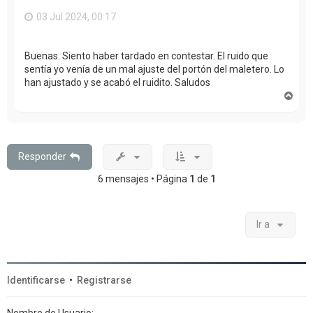
03 Jul 2024, 00:17
Buenas. Siento haber tardado en contestar. El ruido que
sentía yo venía de un mal ajuste del portón del maletero. Lo
han ajustado y se acabó el ruidito. Saludos
A
r
r
i
b
a
Responder
6 mensajes • Página
1
de
1
Ir a
Identificarse
•
Registrarse
Nombre de Usuario: