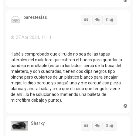
r
r
i
parestesias
b
Citar
Citar
Accede con
0
a
27 Abr 2024, 11:11
Habéis comprobado que el ruido no sea de las tapas
laterales del maletero que cubren el hueco para guardar la
bandeja enrrollable (están a los lados, cerca de la boca del
maletero, y son cuadradas, tienen dos clips negros tipo
pincho pero cubiertos de un plástico blanco para encajar
mejor, lo digo porque yo saqué una y me cargué esa pieza
blanca y ahora baila y creo que el ruido que tengo le viene
de ahí....lo he solucionado metiendo una balleta de
microfibra debajo y punto).
A
r
r
i
Sharky
b
Citar
Citar
Accede con
3
a