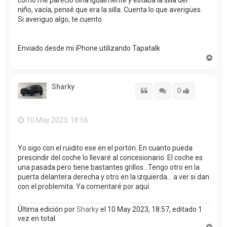
niño, vacía, pensé que era la silla. Cuenta lo que averigües.
Si averiguo algo, te cuento
Enviado desde mi iPhone utilizando Tapatalk
A
r
r
i
Sharky
b
Citar
Citar
Accede con
0
a
10 May 2023, 18:56
Yo sigo con el ruidito ese en el portón. En cuanto pueda
prescindir del coche lo llevaré al concesionario. El coche es
una pasada pero tiene bastantes grillos...Tengo otro en la
puerta delantera derecha y otro en la izquierda... a ver si dan
con el problemita. Ya comentaré por aquí.
Última edición por
Sharky
el 10 May 2023, 18:57, editado 1
vez en total.
A