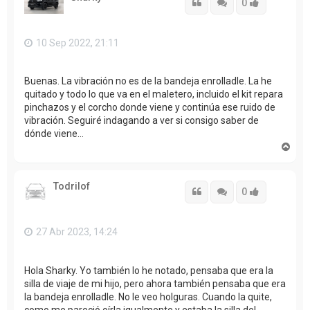
b
Citar
Citar
Accede con
0
a
10 Sep 2022, 21:11
Buenas. La vibración no es de la bandeja enrolladle. La he
quitado y todo lo que va en el maletero, incluido el kit repara
pinchazos y el corcho donde viene y continúa ese ruido de
vibración. Seguiré indagando a ver si consigo saber de
dónde viene…
A
r
r
i
Todrilof
b
Citar
Citar
Accede con
0
a
27 Abr 2023, 14:24
Hola Sharky. Yo también lo he notado, pensaba que era la
silla de viaje de mi hijo, pero ahora también pensaba que era
la bandeja enrolladle. No le veo holguras. Cuando la quite,
como me pareció oírla igualmente y estaba la silla del