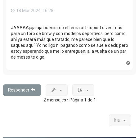
18 Mar 2024, 16:28
JAAAAAjajajaja buenísimo el tema off-topic. Lo veo más
para un foro de bmw y con modelos deportivos, pero como
ahí ya estará más que tratado, me parece bien que lo
saques aquí. Yo no ligo ni pagando como se suele decir, pero
estoy esperando que me lo entreguen, a la vuelta de un par
de meses te digo.
A
r
r
i
b
a
Responder
2 mensajes • Página
1
de
1
Ir a