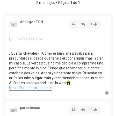
2 mensajes • Página
1
de
1
donligonZON
Citar
Citar
Accede con
1
08 Mar 2023, 15:45
¿Qué tal chavales? ¿Cómo estáis?, me pasaba para
preguntaros si desde que tenéis el coche ligáis más. Yo en
mi caso sí. La verdad que no me decidía a comprarme uno
pero finalmente lo hice. Tengo que reconocer que antes
estaba a dos velas. Ahora ya bastante mejor. Buscaba en
artículos
cómo ligar más
y recomendaban tener un coche.
Al final va a ser verdad lo de la web
.
https://todoparaligar.com/
A
r
r
i
parestesias
b
Citar
Citar
Accede con
0
a