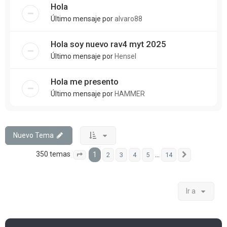
Hola
Último mensaje por
alvaro88
Hola soy nuevo rav4 myt 2025
Último mensaje por
Hensel
Hola me presento
Último mensaje por
HAMMER
Nuevo Tema
350 temas
1
…
2
3
4
5
14
Página
1
de
14
Siguiente
Ir a