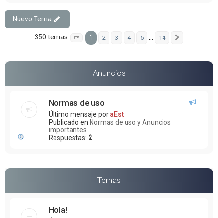
Nuevo Tema
350 temas
1
…
2
3
4
5
14
Página
1
de
14
Siguiente
Anuncios
Normas de uso
Último mensaje por
aEst
Publicado en
Normas de uso y Anuncios
importantes
Respuestas:
2
Temas
Hola!