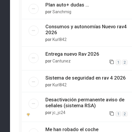
Plan auto+ dudas ...
por
Sanchmig
Consumos y autonomías Nuevo rav4
2026
por
Kurl842
Entrega nuevo Rav 2026
por
Cantunez
1
2
Sistema de seguridad en rav 4 2026
por
Kurl842
Desactivación permanente aviso de
señales (sistema RSA)
por
jc_jc24
1
2
Me han robado el coche