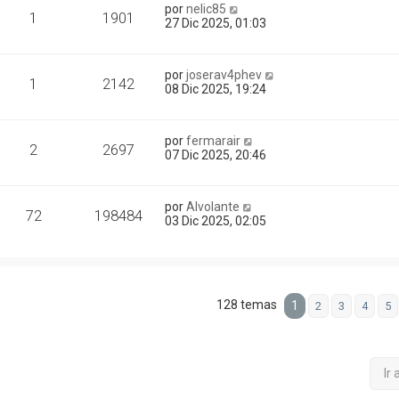
por
nelic85
1
1901
27 Dic 2025, 01:03
por
joserav4phev
1
2142
08 Dic 2025, 19:24
por
fermarair
2
2697
07 Dic 2025, 20:46
por
Alvolante
72
198484
03 Dic 2025, 02:05
128 temas
1
2
3
4
5
Ir 