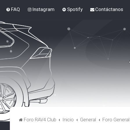
FAQ
Instagram
Spotify
Contáctanos
Foro RAV4 Club
Inicio
General
Foro General