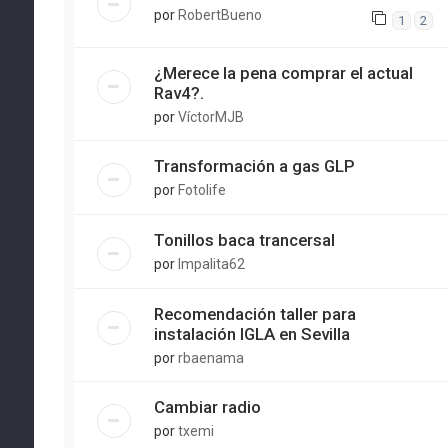
por
RobertBueno
1
2
¿Merece la pena comprar el actual
Rav4?.
por
VíctorMJB
Transformación a gas GLP
por
Fotolife
Tonillos baca trancersal
por
Impalita62
Recomendación taller para
instalación IGLA en Sevilla
por
rbaenama
Cambiar radio
por
txemi