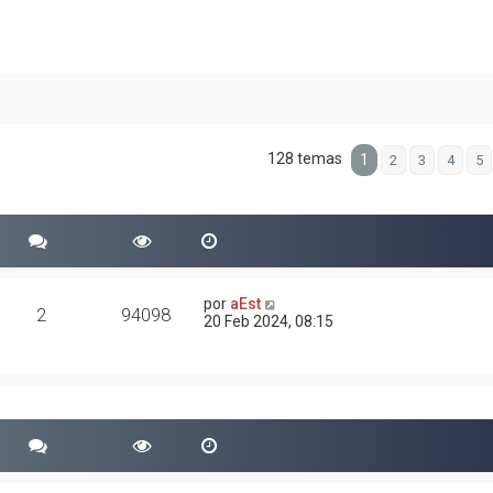
128 temas
1
2
3
4
5
por
aEst
2
94098
20 Feb 2024, 08:15