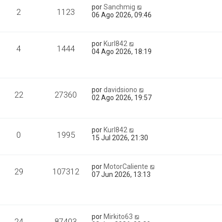
por
Sanchmig
2
1123
06 Ago 2026, 09:46
por
Kurl842
4
1444
04 Ago 2026, 18:19
por
davidsiono
22
27360
02 Ago 2026, 19:57
por
Kurl842
0
1995
15 Jul 2026, 21:30
por
MotorCaliente
29
107312
07 Jun 2026, 13:13
por
Mirkito63
24
87403