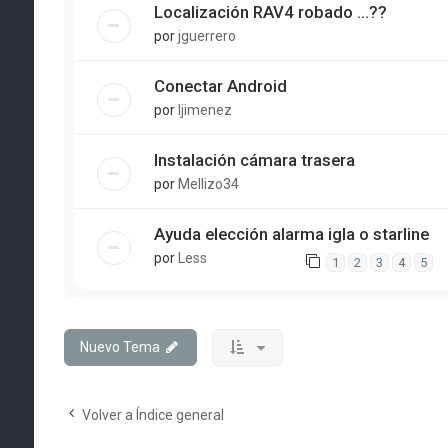
Localización RAV4 robado ...??
por
jguerrero
Conectar Android
por
ljimenez
Instalación cámara trasera
por
Mellizo34
Ayuda elección alarma igla o starline
por
Less
1
2
3
4
5
Nuevo Tema
Volver a Índice general