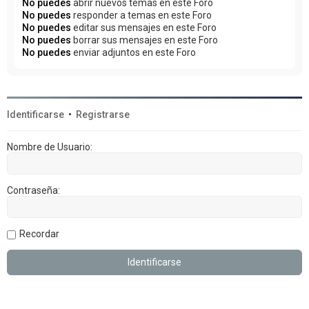
No puedes
abrir nuevos temas en este Foro
No puedes
responder a temas en este Foro
No puedes
editar sus mensajes en este Foro
No puedes
borrar sus mensajes en este Foro
No puedes
enviar adjuntos en este Foro
Identificarse
•
Registrarse
Nombre de Usuario:
Contraseña:
Recordar