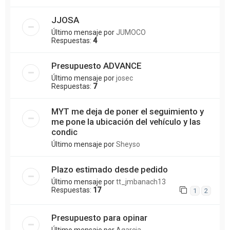
JJOSA
Último mensaje por
JUMOCO
Respuestas:
4
Presupuesto ADVANCE
Último mensaje por
josec
Respuestas:
7
MYT me deja de poner el seguimiento y
me pone la ubicación del vehículo y las
condic
Último mensaje por
Sheyso
Plazo estimado desde pedido
Último mensaje por
tt_jmbanach13
Respuestas:
17
1
2
Presupuesto para opinar
Último mensaje por
Agarcia