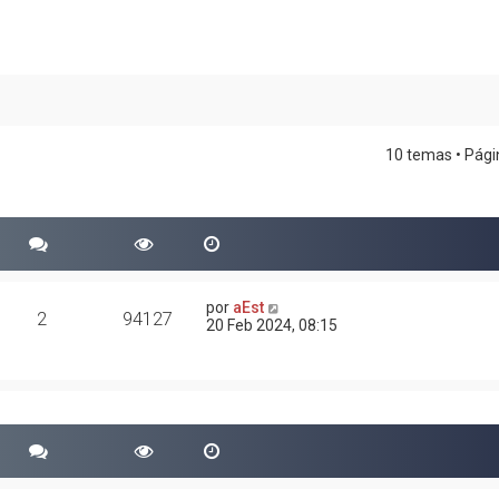
10 temas • Pág
por
aEst
2
94127
20 Feb 2024, 08:15