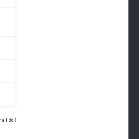
ina
1
de
1