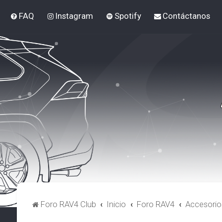
FAQ
Instagram
Spotify
Contáctanos
Foro RAV4 Club
Inicio
Foro RAV4
Accesorio