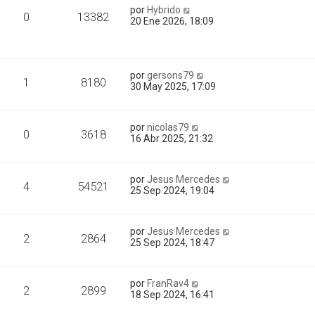
por
Hybrido
0
13382
20 Ene 2026, 18:09
por
gersons79
1
8180
30 May 2025, 17:09
por
nicolas79
0
3618
16 Abr 2025, 21:32
por
Jesus Mercedes
4
54521
25 Sep 2024, 19:04
por
Jesus Mercedes
2
2864
25 Sep 2024, 18:47
por
FranRav4
2
2899
18 Sep 2024, 16:41