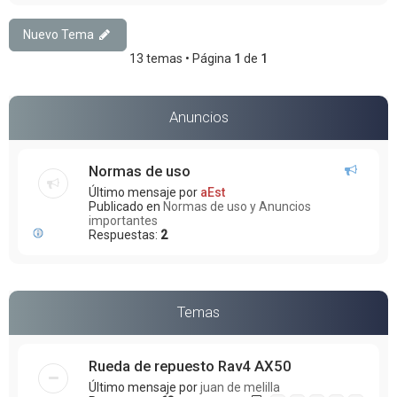
Nuevo Tema
13 temas • Página
1
de
1
Anuncios
Normas de uso
Último mensaje por
aEst
Publicado en
Normas de uso y Anuncios
importantes
Respuestas:
2
Temas
Rueda de repuesto Rav4 AX50
Último mensaje por
juan de melilla