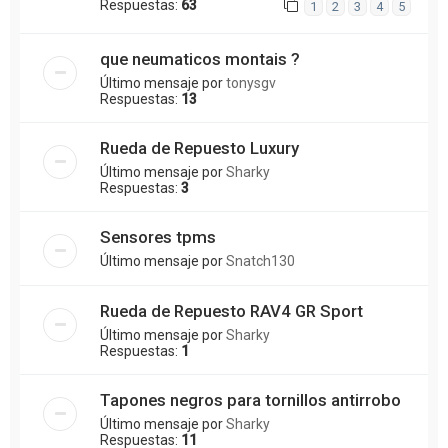
Respuestas:
63
1
2
3
4
5
que neumaticos montais ?
Último mensaje por
tonysgv
Respuestas:
13
Rueda de Repuesto Luxury
Último mensaje por
Sharky
Respuestas:
3
Sensores tpms
Último mensaje por
Snatch130
Rueda de Repuesto RAV4 GR Sport
Último mensaje por
Sharky
Respuestas:
1
Tapones negros para tornillos antirrobo
Último mensaje por
Sharky
Respuestas:
11