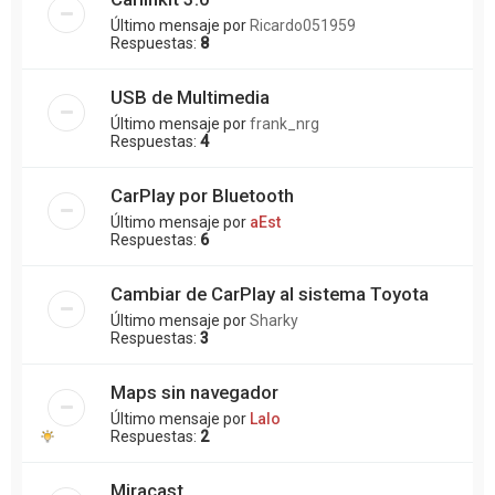
Último mensaje por
Ricardo051959
Respuestas:
8
USB de Multimedia
Último mensaje por
frank_nrg
Respuestas:
4
CarPlay por Bluetooth
Último mensaje por
aEst
Respuestas:
6
Cambiar de CarPlay al sistema Toyota
Último mensaje por
Sharky
Respuestas:
3
Maps sin navegador
Último mensaje por
Lalo
Respuestas:
2
Miracast