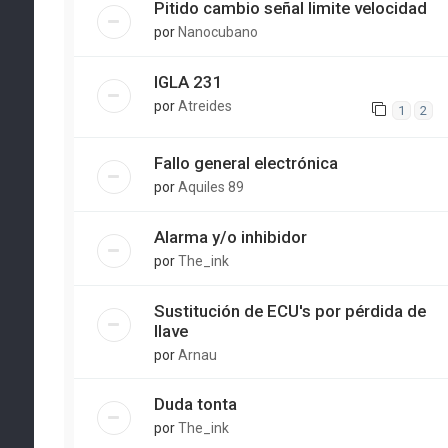
Pitido cambio señal limite velocidad
por
Nanocubano
IGLA 231
por
Atreides
1
2
Fallo general electrónica
por
Aquiles 89
Alarma y/o inhibidor
por
The_ink
Sustitución de ECU's por pérdida de
llave
por
Arnau
Duda tonta
por
The_ink