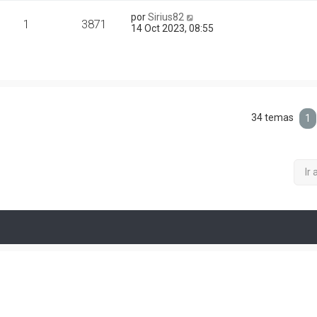
por
Sirius82
1
3871
14 Oct 2023, 08:55
34 temas
1
Ir 