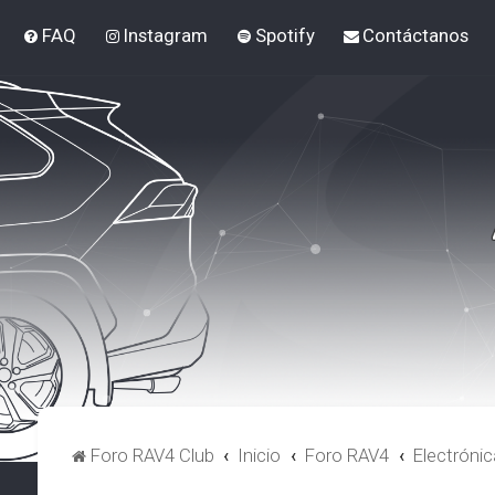
FAQ
Instagram
Spotify
Contáctanos
Foro RAV4 Club
Inicio
Foro RAV4
Electrónic