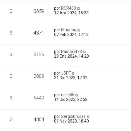
por
RCR400
0
3659
12 Abr 2024, 15:33
por
Niuguag
3
4371
07 Feb 2024, 17:13
por
Pastoret73
3
3726
29 Ene 2024, 14:28
por
JSPF
0
2809
31 Dic 2023, 17:02
por
nelic85
2
5440
14 Dic 2023, 22:52
por
Sergiobruces
2
4804
01 Nov 2023, 18:49