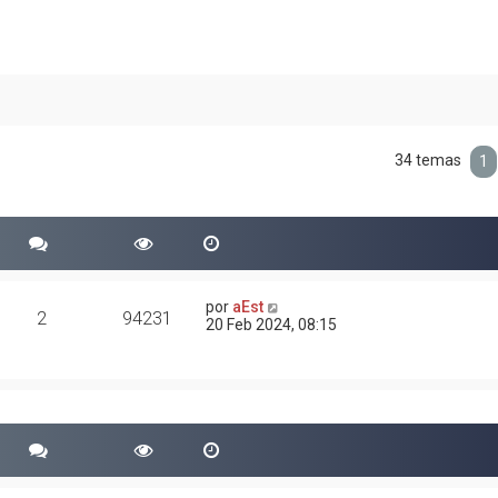
34 temas
1
por
aEst
2
94231
20 Feb 2024, 08:15