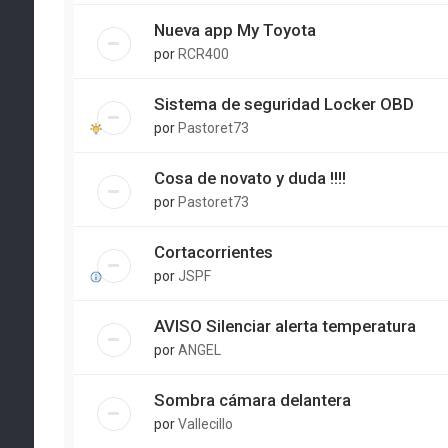
Nueva app My Toyota
por
RCR400
Sistema de seguridad Locker OBD
por
Pastoret73
Cosa de novato y duda !!!!
por
Pastoret73
Cortacorrientes
por
JSPF
AVISO Silenciar alerta temperatura
por
ANGEL
Sombra cámara delantera
por
Vallecillo