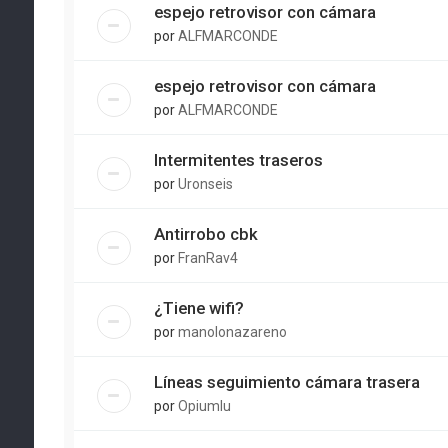
espejo retrovisor con cámara
por
ALFMARCONDE
espejo retrovisor con cámara
por
ALFMARCONDE
Intermitentes traseros
por
Uronseis
Antirrobo cbk
por
FranRav4
¿Tiene wifi?
por
manolonazareno
Líneas seguimiento cámara trasera
por
Opiumlu