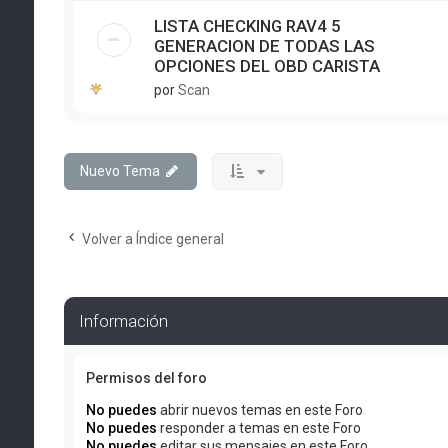
LISTA CHECKING RAV4 5
GENERACION DE TODAS LAS
OPCIONES DEL OBD CARISTA
por
Scan
Nuevo Tema
Volver a Índice general
Información
Permisos del foro
No puedes
abrir nuevos temas en este Foro
No puedes
responder a temas en este Foro
No puedes
editar sus mensajes en este Foro