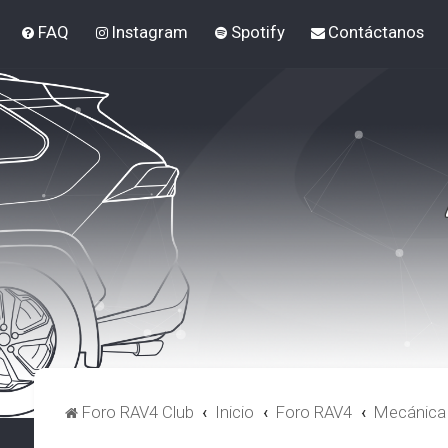
FAQ
Instagram
Spotify
Contáctanos
Foro RAV4 Club
Inicio
Foro RAV4
Mecánica