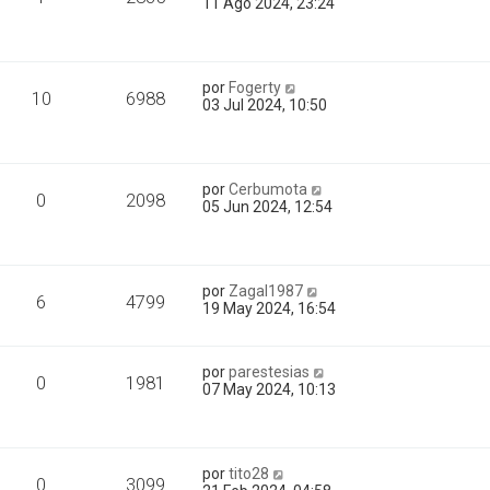
11 Ago 2024, 23:24
por
Fogerty
10
6988
03 Jul 2024, 10:50
por
Cerbumota
0
2098
05 Jun 2024, 12:54
por
Zagal1987
6
4799
19 May 2024, 16:54
por
parestesias
0
1981
07 May 2024, 10:13
por
tito28
0
3099