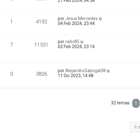
21 Feb 2024, 04:58
por
Jesus Mercedes
1
4192
04 Feb 2024, 23:44
por
nelic85
7
11531
02 Feb 2024, 23:14
por
AlejandroSabogal38
0
3826
11 Dic 2023, 14:48
32 temas
1
Ir 