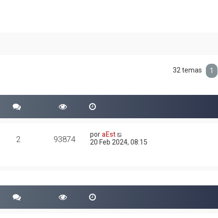
32 temas
1
por
aEst
2
93874
20 Feb 2024, 08:15