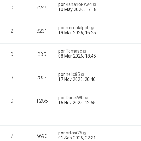
por
KanarioRAV4
0
7249
10 May 2026, 17:18
por
mrmhkilpp0
2
8231
19 Mar 2026, 16:25
por
Tomasc
0
885
08 Mar 2026, 18:45
por
nelic85
3
2804
17 Nov 2025, 20:46
por
Dani4WD
0
1258
16 Nov 2025, 12:55
por
artaxi75
7
6690
01 Sep 2025, 22:31