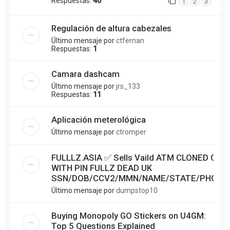
Respuestas:
40
1
2
3
Regulación de altura cabezales
Último mensaje por
ctfernan
Respuestas:
1
Camara dashcam
Último mensaje por
jrs_133
Respuestas:
11
Aplicación meterológica
Último mensaje por
ctromper
FULLLZ.ASIA ✅ Sells Vaild ATM CLONED CAR
WITH PIN FULLZ DEAD UK
SSN/DOB/CCV2/MMN/NAME/STATE/PHONE
Último mensaje por
dumpstop10
Buying Monopoly GO Stickers on U4GM:
Top 5 Questions Explained