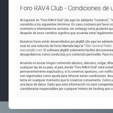
Foro RAV4 Club - Condiciones de 
Al ingresar en “Foro RAV4 Club” (de aquí en adelante “nosotros”, “n
sometido a los siguientes términos. En caso contrario por favor n
momento e intentaríamos avisarle, sin embargo sería prudente que
después de esos cambios significa que acuerda estar legalmente
Nuestros foros están desarrollados por phpBB (de aquí en adelante
cual es una solución de foros liberada bajo la “
GNU General Public 
www.phpbb.com
. El software phpBB solamente facilita discusione
desaprobamos como conductas y/o contenido permisible. Para más 
Acuerda no enviar ningun contenido abusivo, obsceno, vulgar, difa
cualquier ley de su país, el país donde “Foro RAV4 Club” está ins
permanentemente expulsado y, si lo creemos oportuno, con notifica
son registradas como ayuda para reforzar estas condiciones. Acuer
tema en cualquier momento que lo creamos conveniente. Como us
una base de datos. Dado que esta información no será compartida 
considerarse responsables por cualquier intento de hacking que 