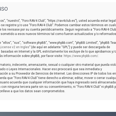
uso
os”, “nuestro”, “Foro RAV4 Club”, “https://rav4club.es”), usted acuerda estar leg
o se registre y/o use “Foro RAV4 Club”. Podemos cambiar estos términos en cual
 los revisase por su cuenta periódicamente. Seguir registrado a “Foro RAV4 Club
 sometido a esos nuevos términos tal como fueron actualizados y/o reformados
 “ellos”, “sus”, “software phpBB”, “www.phpbb.com”, “phpBB Limited”, “phpBB Tea
License v2 en Ingles
” (de aquí en adelante “GPL”) y puede ser descargada de
s basadas en Internet y la GPL estrictamente los excluye de lo que aprobamos y/
información sobre phpBB, por favor visite:
https://www.phpbb.com/
.
matorio, indecente, amenazante, sexual o cualquier otro material que pueda viol
talado o Leyes Internacionales. Hacer eso provocará que sea inmediata y
ción a su Proveedor de Servicios de Internet. Las direcciones IP de todos los e
da que “Foro RAV4 Club” tiene derecho a eliminar, editar, mover o cerrar cualqu
uario acuerda que cualquier información que haya ingresado será almacenada
con ninguna tercera parte sin su consentimiento, ni “Foro RAV4 Club” ni phpBB 
conlleve a que los datos sean comprometidos.