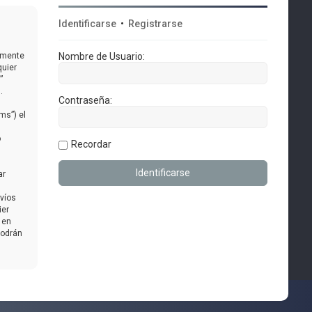
Identificarse
•
Registrarse
almente
Nombre de Usuario:
quier
”
.
Contraseña:
ms”) el
o
Recordar
ar
nvíos
ier
 en
podrán