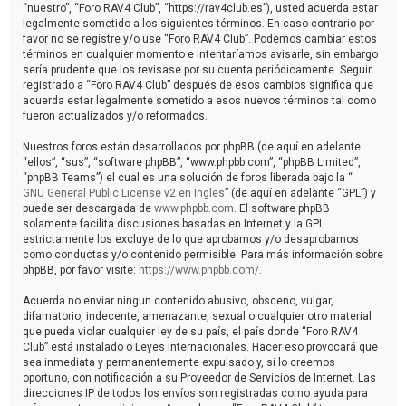
“nuestro”, “Foro RAV4 Club”, “https://rav4club.es”), usted acuerda estar
legalmente sometido a los siguientes términos. En caso contrario por
favor no se registre y/o use “Foro RAV4 Club”. Podemos cambiar estos
términos en cualquier momento e intentaríamos avisarle, sin embargo
sería prudente que los revisase por su cuenta periódicamente. Seguir
registrado a “Foro RAV4 Club” después de esos cambios significa que
acuerda estar legalmente sometido a esos nuevos términos tal como
fueron actualizados y/o reformados.
Nuestros foros están desarrollados por phpBB (de aquí en adelante
“ellos”, “sus”, “software phpBB”, “www.phpbb.com”, “phpBB Limited”,
“phpBB Teams”) el cual es una solución de foros liberada bajo la “
GNU General Public License v2 en Ingles
” (de aquí en adelante “GPL”) y
puede ser descargada de
www.phpbb.com
. El software phpBB
solamente facilita discusiones basadas en Internet y la GPL
estrictamente los excluye de lo que aprobamos y/o desaprobamos
como conductas y/o contenido permisible. Para más información sobre
phpBB, por favor visite:
https://www.phpbb.com/
.
Acuerda no enviar ningun contenido abusivo, obsceno, vulgar,
difamatorio, indecente, amenazante, sexual o cualquier otro material
que pueda violar cualquier ley de su país, el país donde “Foro RAV4
Club” está instalado o Leyes Internacionales. Hacer eso provocará que
sea inmediata y permanentemente expulsado y, si lo creemos
oportuno, con notificación a su Proveedor de Servicios de Internet. Las
direcciones IP de todos los envíos son registradas como ayuda para