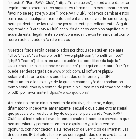
“nuestro”, “Foro RAV4 Club”, “https://rav4club.es”), usted acuerda estar
legalmente sometido a los siguientes términos. En caso contrario por
favor no se registre y/o use “Foro RAV4 Club”. Podemos cambiar estos
términos en cualquier momento e intentaríamos avisarle, sin embargo
sería prudente que los revisase por su cuenta periódicamente. Seguir
registrado a “Foro RAV4 Club” después de esos cambios significa que
acuerda estar legalmente sometido a esos nuevos términos tal como
fueron actualizados y/o reformados.
Nuestros foros están desarrollados por phpBB (de aquí en adelante
“ellos”, “sus”, “software phpBB”, “www.phpbb.com”, “phpBB Limited”,
“phpBB Teams”) el cual es una solución de foros liberada bajo la “
GNU General Public License v2 en Ingles
” (de aquí en adelante “GPL”) y
puede ser descargada de
www.phpbb.com
. El software phpBB
solamente facilita discusiones basadas en Internet y la GPL
estrictamente los excluye de lo que aprobamos y/o desaprobamos
como conductas y/o contenido permisible. Para más información sobre
phpBB, por favor visite:
https://www.phpbb.com/
.
Acuerda no enviar ningun contenido abusivo, obsceno, vulgar,
difamatorio, indecente, amenazante, sexual o cualquier otro material
que pueda violar cualquier ley de su país, el país donde “Foro RAV4
Club” está instalado o Leyes Internacionales. Hacer eso provocará que
sea inmediata y permanentemente expulsado y, si lo creemos
oportuno, con notificación a su Proveedor de Servicios de Internet. Las
direcciones IP de todos los envíos son registradas como ayuda para