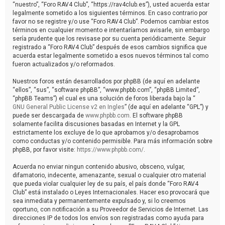
“nuestro”, “Foro RAV4 Club”, “https://rav4club.es”), usted acuerda estar
legalmente sometido a los siguientes términos. En caso contrario por
favor no se registre y/o use “Foro RAV4 Club”. Podemos cambiar estos
términos en cualquier momento e intentaríamos avisarle, sin embargo
sería prudente que los revisase por su cuenta periódicamente. Seguir
registrado a “Foro RAV4 Club” después de esos cambios significa que
acuerda estar legalmente sometido a esos nuevos términos tal como
fueron actualizados y/o reformados.
Nuestros foros están desarrollados por phpBB (de aquí en adelante
“ellos”, “sus”, “software phpBB”, “www.phpbb.com”, “phpBB Limited”,
“phpBB Teams”) el cual es una solución de foros liberada bajo la “
GNU General Public License v2 en Ingles
” (de aquí en adelante “GPL”) y
puede ser descargada de
www.phpbb.com
. El software phpBB
solamente facilita discusiones basadas en Internet y la GPL
estrictamente los excluye de lo que aprobamos y/o desaprobamos
como conductas y/o contenido permisible. Para más información sobre
phpBB, por favor visite:
https://www.phpbb.com/
.
Acuerda no enviar ningun contenido abusivo, obsceno, vulgar,
difamatorio, indecente, amenazante, sexual o cualquier otro material
que pueda violar cualquier ley de su país, el país donde “Foro RAV4
Club” está instalado o Leyes Internacionales. Hacer eso provocará que
sea inmediata y permanentemente expulsado y, si lo creemos
oportuno, con notificación a su Proveedor de Servicios de Internet. Las
direcciones IP de todos los envíos son registradas como ayuda para