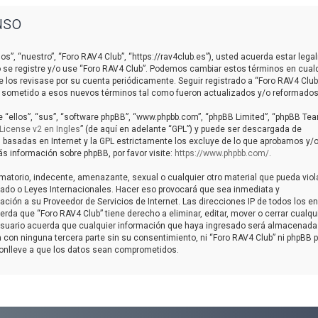
uso
os”, “nuestro”, “Foro RAV4 Club”, “https://rav4club.es”), usted acuerda estar leg
o se registre y/o use “Foro RAV4 Club”. Podemos cambiar estos términos en cual
 los revisase por su cuenta periódicamente. Seguir registrado a “Foro RAV4 Club
 sometido a esos nuevos términos tal como fueron actualizados y/o reformados
 “ellos”, “sus”, “software phpBB”, “www.phpbb.com”, “phpBB Limited”, “phpBB Tea
License v2 en Ingles
” (de aquí en adelante “GPL”) y puede ser descargada de
s basadas en Internet y la GPL estrictamente los excluye de lo que aprobamos y/
información sobre phpBB, por favor visite:
https://www.phpbb.com/
.
matorio, indecente, amenazante, sexual o cualquier otro material que pueda viol
talado o Leyes Internacionales. Hacer eso provocará que sea inmediata y
ción a su Proveedor de Servicios de Internet. Las direcciones IP de todos los e
da que “Foro RAV4 Club” tiene derecho a eliminar, editar, mover o cerrar cualqu
uario acuerda que cualquier información que haya ingresado será almacenada
con ninguna tercera parte sin su consentimiento, ni “Foro RAV4 Club” ni phpBB 
conlleve a que los datos sean comprometidos.