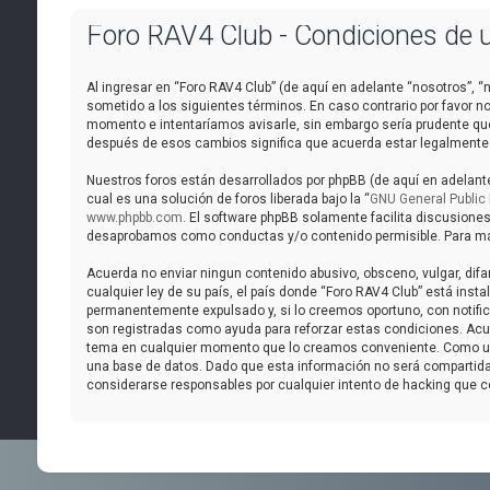
Foro RAV4 Club - Condiciones de 
Al ingresar en “Foro RAV4 Club” (de aquí en adelante “nosotros”, “n
sometido a los siguientes términos. En caso contrario por favor n
momento e intentaríamos avisarle, sin embargo sería prudente que
después de esos cambios significa que acuerda estar legalmente
Nuestros foros están desarrollados por phpBB (de aquí en adelante
cual es una solución de foros liberada bajo la “
GNU General Public 
www.phpbb.com
. El software phpBB solamente facilita discusione
desaprobamos como conductas y/o contenido permisible. Para más 
Acuerda no enviar ningun contenido abusivo, obsceno, vulgar, difa
cualquier ley de su país, el país donde “Foro RAV4 Club” está ins
permanentemente expulsado y, si lo creemos oportuno, con notifica
son registradas como ayuda para reforzar estas condiciones. Acuer
tema en cualquier momento que lo creamos conveniente. Como us
una base de datos. Dado que esta información no será compartida 
considerarse responsables por cualquier intento de hacking que 