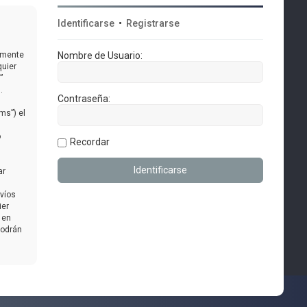
Identificarse
•
Registrarse
almente
Nombre de Usuario:
quier
”
.
Contraseña:
ms”) el
o
Recordar
ar
nvíos
ier
 en
podrán