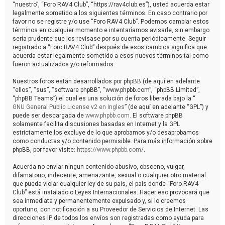
“nuestro”, “Foro RAV4 Club”, “https://rav4club.es”), usted acuerda estar
legalmente sometido a los siguientes términos. En caso contrario por
favor no se registre y/o use “Foro RAV4 Club”. Podemos cambiar estos
términos en cualquier momento e intentaríamos avisarle, sin embargo
sería prudente que los revisase por su cuenta periódicamente. Seguir
registrado a “Foro RAV4 Club” después de esos cambios significa que
acuerda estar legalmente sometido a esos nuevos términos tal como
fueron actualizados y/o reformados.
Nuestros foros están desarrollados por phpBB (de aquí en adelante
“ellos”, “sus”, “software phpBB”, “www.phpbb.com”, “phpBB Limited”,
“phpBB Teams”) el cual es una solución de foros liberada bajo la “
GNU General Public License v2 en Ingles
” (de aquí en adelante “GPL”) y
puede ser descargada de
www.phpbb.com
. El software phpBB
solamente facilita discusiones basadas en Internet y la GPL
estrictamente los excluye de lo que aprobamos y/o desaprobamos
como conductas y/o contenido permisible. Para más información sobre
phpBB, por favor visite:
https://www.phpbb.com/
.
Acuerda no enviar ningun contenido abusivo, obsceno, vulgar,
difamatorio, indecente, amenazante, sexual o cualquier otro material
que pueda violar cualquier ley de su país, el país donde “Foro RAV4
Club” está instalado o Leyes Internacionales. Hacer eso provocará que
sea inmediata y permanentemente expulsado y, si lo creemos
oportuno, con notificación a su Proveedor de Servicios de Internet. Las
direcciones IP de todos los envíos son registradas como ayuda para