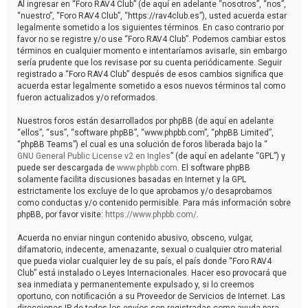
Al ingresar en “Foro RAV4 Club” (de aquí en adelante “nosotros”, “nos”,
“nuestro”, “Foro RAV4 Club”, “https://rav4club.es”), usted acuerda estar
legalmente sometido a los siguientes términos. En caso contrario por
favor no se registre y/o use “Foro RAV4 Club”. Podemos cambiar estos
términos en cualquier momento e intentaríamos avisarle, sin embargo
sería prudente que los revisase por su cuenta periódicamente. Seguir
registrado a “Foro RAV4 Club” después de esos cambios significa que
acuerda estar legalmente sometido a esos nuevos términos tal como
fueron actualizados y/o reformados.
Nuestros foros están desarrollados por phpBB (de aquí en adelante
“ellos”, “sus”, “software phpBB”, “www.phpbb.com”, “phpBB Limited”,
“phpBB Teams”) el cual es una solución de foros liberada bajo la “
GNU General Public License v2 en Ingles
” (de aquí en adelante “GPL”) y
puede ser descargada de
www.phpbb.com
. El software phpBB
solamente facilita discusiones basadas en Internet y la GPL
estrictamente los excluye de lo que aprobamos y/o desaprobamos
como conductas y/o contenido permisible. Para más información sobre
phpBB, por favor visite:
https://www.phpbb.com/
.
Acuerda no enviar ningun contenido abusivo, obsceno, vulgar,
difamatorio, indecente, amenazante, sexual o cualquier otro material
que pueda violar cualquier ley de su país, el país donde “Foro RAV4
Club” está instalado o Leyes Internacionales. Hacer eso provocará que
sea inmediata y permanentemente expulsado y, si lo creemos
oportuno, con notificación a su Proveedor de Servicios de Internet. Las
direcciones IP de todos los envíos son registradas como ayuda para