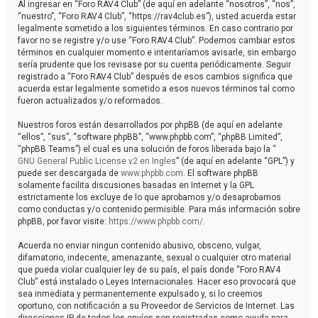
Al ingresar en “Foro RAV4 Club” (de aquí en adelante “nosotros”, “nos”,
“nuestro”, “Foro RAV4 Club”, “https://rav4club.es”), usted acuerda estar
legalmente sometido a los siguientes términos. En caso contrario por
favor no se registre y/o use “Foro RAV4 Club”. Podemos cambiar estos
términos en cualquier momento e intentaríamos avisarle, sin embargo
sería prudente que los revisase por su cuenta periódicamente. Seguir
registrado a “Foro RAV4 Club” después de esos cambios significa que
acuerda estar legalmente sometido a esos nuevos términos tal como
fueron actualizados y/o reformados.
Nuestros foros están desarrollados por phpBB (de aquí en adelante
“ellos”, “sus”, “software phpBB”, “www.phpbb.com”, “phpBB Limited”,
“phpBB Teams”) el cual es una solución de foros liberada bajo la “
GNU General Public License v2 en Ingles
” (de aquí en adelante “GPL”) y
puede ser descargada de
www.phpbb.com
. El software phpBB
solamente facilita discusiones basadas en Internet y la GPL
estrictamente los excluye de lo que aprobamos y/o desaprobamos
como conductas y/o contenido permisible. Para más información sobre
phpBB, por favor visite:
https://www.phpbb.com/
.
Acuerda no enviar ningun contenido abusivo, obsceno, vulgar,
difamatorio, indecente, amenazante, sexual o cualquier otro material
que pueda violar cualquier ley de su país, el país donde “Foro RAV4
Club” está instalado o Leyes Internacionales. Hacer eso provocará que
sea inmediata y permanentemente expulsado y, si lo creemos
oportuno, con notificación a su Proveedor de Servicios de Internet. Las
direcciones IP de todos los envíos son registradas como ayuda para