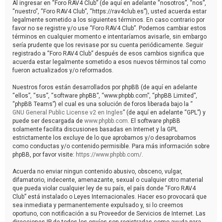
Al ingresar en “Foro RAV4 Club” (de aquí en adelante “nosotros”, “nos”,
“nuestro”, “Foro RAV4 Club”, “https://rav4club.es”), usted acuerda estar
legalmente sometido a los siguientes términos. En caso contrario por
favor no se registre y/o use “Foro RAV4 Club”. Podemos cambiar estos
términos en cualquier momento e intentaríamos avisarle, sin embargo
sería prudente que los revisase por su cuenta periódicamente. Seguir
registrado a “Foro RAV4 Club” después de esos cambios significa que
acuerda estar legalmente sometido a esos nuevos términos tal como
fueron actualizados y/o reformados.
Nuestros foros están desarrollados por phpBB (de aquí en adelante
“ellos”, “sus”, “software phpBB”, “www.phpbb.com”, “phpBB Limited”,
“phpBB Teams”) el cual es una solución de foros liberada bajo la “
GNU General Public License v2 en Ingles
” (de aquí en adelante “GPL”) y
puede ser descargada de
www.phpbb.com
. El software phpBB
solamente facilita discusiones basadas en Internet y la GPL
estrictamente los excluye de lo que aprobamos y/o desaprobamos
como conductas y/o contenido permisible. Para más información sobre
phpBB, por favor visite:
https://www.phpbb.com/
.
Acuerda no enviar ningun contenido abusivo, obsceno, vulgar,
difamatorio, indecente, amenazante, sexual o cualquier otro material
que pueda violar cualquier ley de su país, el país donde “Foro RAV4
Club” está instalado o Leyes Internacionales. Hacer eso provocará que
sea inmediata y permanentemente expulsado y, si lo creemos
oportuno, con notificación a su Proveedor de Servicios de Internet. Las
direcciones IP de todos los envíos son registradas como ayuda para