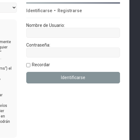
Identificarse
•
Registrarse
Nombre de Usuario:
almente
Contraseña:
quier
”
.
Recordar
ms”) el
o
ar
nvíos
ier
 en
podrán