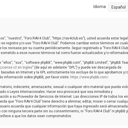
Idioma:
os”, “nuestro”, “Foro RAV4 Club”, “https://rav4club.es”), usted acuerda estar leg
o se registre y/o use “Foro RAV4 Club”. Podemos cambiar estos términos en cual
 los revisase por su cuenta periódicamente. Seguir registrado a “Foro RAV4 Club
 sometido a esos nuevos términos tal como fueron actualizados y/o reformados
 “ellos”, “sus”, “software phpBB”, “www.phpbb.com”, “phpBB Limited”, “phpBB Tea
License v2 en Ingles
” (de aquí en adelante “GPL”) y puede ser descargada de
s basadas en Internet y la GPL estrictamente los excluye de lo que aprobamos y/
información sobre phpBB, por favor visite:
https://www.phpbb.com/
.
matorio, indecente, amenazante, sexual o cualquier otro material que pueda viol
talado o Leyes Internacionales. Hacer eso provocará que sea inmediata y
ción a su Proveedor de Servicios de Internet. Las direcciones IP de todos los e
da que “Foro RAV4 Club” tiene derecho a eliminar, editar, mover o cerrar cualqu
uario acuerda que cualquier información que haya ingresado será almacenada
con ninguna tercera parte sin su consentimiento, ni “Foro RAV4 Club” ni phpBB 
conlleve a que los datos sean comprometidos.