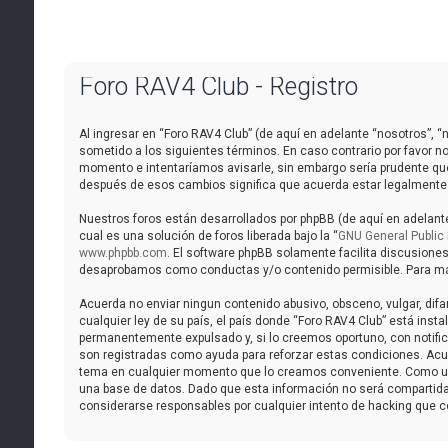
Foro RAV4 Club - Registro
Al ingresar en “Foro RAV4 Club” (de aquí en adelante “nosotros”, “n
sometido a los siguientes términos. En caso contrario por favor n
momento e intentaríamos avisarle, sin embargo sería prudente que
después de esos cambios significa que acuerda estar legalmente
Nuestros foros están desarrollados por phpBB (de aquí en adelante
cual es una solución de foros liberada bajo la “
GNU General Public 
www.phpbb.com
. El software phpBB solamente facilita discusione
desaprobamos como conductas y/o contenido permisible. Para más 
Acuerda no enviar ningun contenido abusivo, obsceno, vulgar, difa
cualquier ley de su país, el país donde “Foro RAV4 Club” está ins
permanentemente expulsado y, si lo creemos oportuno, con notifica
son registradas como ayuda para reforzar estas condiciones. Acuer
tema en cualquier momento que lo creamos conveniente. Como us
una base de datos. Dado que esta información no será compartida 
considerarse responsables por cualquier intento de hacking que 