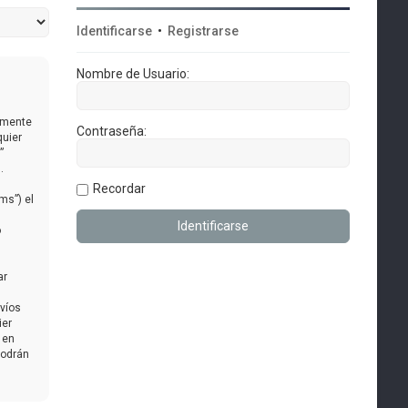
Identificarse
•
Registrarse
Nombre de Usuario:
almente
Contraseña:
quier
”
.
Recordar
ms”) el
o
ar
nvíos
ier
 en
podrán