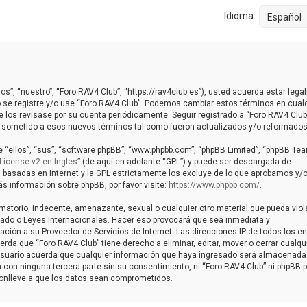
Idioma:
os”, “nuestro”, “Foro RAV4 Club”, “https://rav4club.es”), usted acuerda estar leg
o se registre y/o use “Foro RAV4 Club”. Podemos cambiar estos términos en cual
 los revisase por su cuenta periódicamente. Seguir registrado a “Foro RAV4 Club
 sometido a esos nuevos términos tal como fueron actualizados y/o reformados
 “ellos”, “sus”, “software phpBB”, “www.phpbb.com”, “phpBB Limited”, “phpBB Tea
License v2 en Ingles
” (de aquí en adelante “GPL”) y puede ser descargada de
s basadas en Internet y la GPL estrictamente los excluye de lo que aprobamos y/
información sobre phpBB, por favor visite:
https://www.phpbb.com/
.
matorio, indecente, amenazante, sexual o cualquier otro material que pueda viol
talado o Leyes Internacionales. Hacer eso provocará que sea inmediata y
ción a su Proveedor de Servicios de Internet. Las direcciones IP de todos los e
da que “Foro RAV4 Club” tiene derecho a eliminar, editar, mover o cerrar cualqu
uario acuerda que cualquier información que haya ingresado será almacenada
con ninguna tercera parte sin su consentimiento, ni “Foro RAV4 Club” ni phpBB 
conlleve a que los datos sean comprometidos.