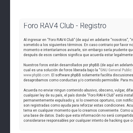
Foro RAV4 Club - Registro
Al ingresar en “Foro RAV4 Club” (de aquí en adelante “nosotros”, “n
sometido a los siguientes términos. En caso contrario por favor n
momento e intentaríamos avisarle, sin embargo sería prudente que
después de esos cambios significa que acuerda estar legalmente
Nuestros foros están desarrollados por phpBB (de aquí en adelante
cual es una solución de foros liberada bajo la “
GNU General Public 
www.phpbb.com
. El software phpBB solamente facilita discusione
desaprobamos como conductas y/o contenido permisible. Para más 
Acuerda no enviar ningun contenido abusivo, obsceno, vulgar, difa
cualquier ley de su país, el país donde “Foro RAV4 Club” está ins
permanentemente expulsado y, si lo creemos oportuno, con notifica
son registradas como ayuda para reforzar estas condiciones. Acuer
tema en cualquier momento que lo creamos conveniente. Como us
una base de datos. Dado que esta información no será compartida 
considerarse responsables por cualquier intento de hacking que 