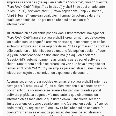
empresas asociadas (de aquí en adelante “nosotros”, “nos”, “nuestro”,
“Foro RAV4 Club”, “https://rav4club.es”) y phpBB (de aquí en adelante
“ellos”, “sus”, “software phpBB”, “www.phpbb.com”, “phpBB Limited”,
“phpBB Teams”) emplean cualquier información obtenida durante
cualquier sesión de uso por usted (de aquí en adelante “su
información”).
Tu información es obtenida por dos vías. Primeramente, navegar por
“Foro RAV4 Club” hará al software phpBB crear un número de cookies,
las cuales son un pequeño archivo de texto que se descargan en los
archivos temporales del navegador de su PC. Las primeras dos cookies
sólo contienen un identificador de usuario (de aquí en adelante “user-
id”) y un identificador de sesión anónima (de aquí en adelante
“session-id”), automáticamente asignada a usted por el software
phpBB. Una tercera cookie se creará una vez que haya navegado por
temas en “Foro RAV4 Club” y se emplea para registrar cuales han sido
leídos, con objeto de optimizar su experiencia de usuario.
Además podemos crear cookies externas al software phpBB mientras
navega por “Foro RAV4 Club”, las cuales exceden el alcance de este
documento que solamente se refiere a las páginas creadas por el
software phpBB. La segunda vía mediante la que obtenemos su
información es mediante lo que usted envía. Esto puede ser, y no
limitado a: envíos como usuario anónimo (de aquí en adelante “envíos
anónimos”), su registro en “Foro RAV4 Club” (de aquí en adelante “su
cuenta”) y mensajes enviados por usted después de registrarse y