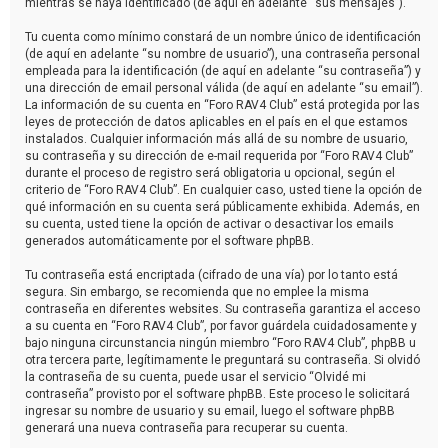
mientras se haya identificado (de aquí en adelante “sus mensajes”).
Tu cuenta como mínimo constará de un nombre único de identificación
(de aquí en adelante “su nombre de usuario”), una contraseña personal
empleada para la identificación (de aquí en adelante “su contraseña”) y
una dirección de email personal válida (de aquí en adelante “su email”).
La información de su cuenta en “Foro RAV4 Club” está protegida por las
leyes de protección de datos aplicables en el país en el que estamos
instalados. Cualquier información más allá de su nombre de usuario,
su contraseña y su dirección de e-mail requerida por “Foro RAV4 Club”
durante el proceso de registro será obligatoria u opcional, según el
criterio de “Foro RAV4 Club”. En cualquier caso, usted tiene la opción de
qué información en su cuenta será públicamente exhibida. Además, en
su cuenta, usted tiene la opción de activar o desactivar los emails
generados automáticamente por el software phpBB.
Tu contraseña está encriptada (cifrado de una vía) por lo tanto está
segura. Sin embargo, se recomienda que no emplee la misma
contraseña en diferentes websites. Su contraseña garantiza el acceso
a su cuenta en “Foro RAV4 Club”, por favor guárdela cuidadosamente y
bajo ninguna circunstancia ningún miembro “Foro RAV4 Club”, phpBB u
otra tercera parte, legítimamente le preguntará su contraseña. Si olvidó
la contraseña de su cuenta, puede usar el servicio “Olvidé mi
contraseña” provisto por el software phpBB. Este proceso le solicitará
ingresar su nombre de usuario y su email, luego el software phpBB
generará una nueva contraseña para recuperar su cuenta.