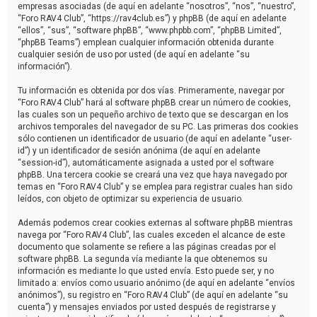
empresas asociadas (de aquí en adelante “nosotros”, “nos”, “nuestro”,
“Foro RAV4 Club”, “https://rav4club.es”) y phpBB (de aquí en adelante
“ellos”, “sus”, “software phpBB”, “www.phpbb.com”, “phpBB Limited”,
“phpBB Teams”) emplean cualquier información obtenida durante
cualquier sesión de uso por usted (de aquí en adelante “su
información”).
Tu información es obtenida por dos vías. Primeramente, navegar por
“Foro RAV4 Club” hará al software phpBB crear un número de cookies,
las cuales son un pequeño archivo de texto que se descargan en los
archivos temporales del navegador de su PC. Las primeras dos cookies
sólo contienen un identificador de usuario (de aquí en adelante “user-
id”) y un identificador de sesión anónima (de aquí en adelante
“session-id”), automáticamente asignada a usted por el software
phpBB. Una tercera cookie se creará una vez que haya navegado por
temas en “Foro RAV4 Club” y se emplea para registrar cuales han sido
leídos, con objeto de optimizar su experiencia de usuario.
Además podemos crear cookies externas al software phpBB mientras
navega por “Foro RAV4 Club”, las cuales exceden el alcance de este
documento que solamente se refiere a las páginas creadas por el
software phpBB. La segunda vía mediante la que obtenemos su
información es mediante lo que usted envía. Esto puede ser, y no
limitado a: envíos como usuario anónimo (de aquí en adelante “envíos
anónimos”), su registro en “Foro RAV4 Club” (de aquí en adelante “su
cuenta”) y mensajes enviados por usted después de registrarse y