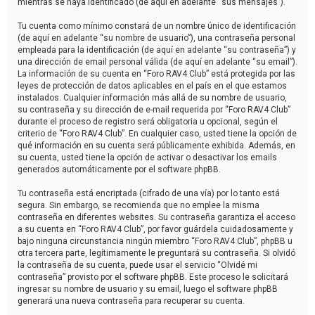
mientras se haya identificado (de aquí en adelante “sus mensajes”).
Tu cuenta como mínimo constará de un nombre único de identificación
(de aquí en adelante “su nombre de usuario”), una contraseña personal
empleada para la identificación (de aquí en adelante “su contraseña”) y
una dirección de email personal válida (de aquí en adelante “su email”).
La información de su cuenta en “Foro RAV4 Club” está protegida por las
leyes de protección de datos aplicables en el país en el que estamos
instalados. Cualquier información más allá de su nombre de usuario,
su contraseña y su dirección de e-mail requerida por “Foro RAV4 Club”
durante el proceso de registro será obligatoria u opcional, según el
criterio de “Foro RAV4 Club”. En cualquier caso, usted tiene la opción de
qué información en su cuenta será públicamente exhibida. Además, en
su cuenta, usted tiene la opción de activar o desactivar los emails
generados automáticamente por el software phpBB.
Tu contraseña está encriptada (cifrado de una vía) por lo tanto está
segura. Sin embargo, se recomienda que no emplee la misma
contraseña en diferentes websites. Su contraseña garantiza el acceso
a su cuenta en “Foro RAV4 Club”, por favor guárdela cuidadosamente y
bajo ninguna circunstancia ningún miembro “Foro RAV4 Club”, phpBB u
otra tercera parte, legítimamente le preguntará su contraseña. Si olvidó
la contraseña de su cuenta, puede usar el servicio “Olvidé mi
contraseña” provisto por el software phpBB. Este proceso le solicitará
ingresar su nombre de usuario y su email, luego el software phpBB
generará una nueva contraseña para recuperar su cuenta.