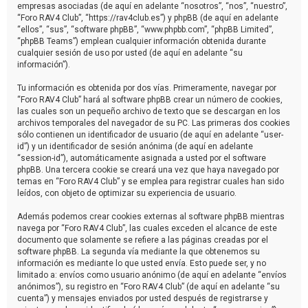
empresas asociadas (de aquí en adelante “nosotros”, “nos”, “nuestro”,
“Foro RAV4 Club”, “https://rav4club.es”) y phpBB (de aquí en adelante
“ellos”, “sus”, “software phpBB”, “www.phpbb.com”, “phpBB Limited”,
“phpBB Teams”) emplean cualquier información obtenida durante
cualquier sesión de uso por usted (de aquí en adelante “su
información”).
Tu información es obtenida por dos vías. Primeramente, navegar por
“Foro RAV4 Club” hará al software phpBB crear un número de cookies,
las cuales son un pequeño archivo de texto que se descargan en los
archivos temporales del navegador de su PC. Las primeras dos cookies
sólo contienen un identificador de usuario (de aquí en adelante “user-
id”) y un identificador de sesión anónima (de aquí en adelante
“session-id”), automáticamente asignada a usted por el software
phpBB. Una tercera cookie se creará una vez que haya navegado por
temas en “Foro RAV4 Club” y se emplea para registrar cuales han sido
leídos, con objeto de optimizar su experiencia de usuario.
Además podemos crear cookies externas al software phpBB mientras
navega por “Foro RAV4 Club”, las cuales exceden el alcance de este
documento que solamente se refiere a las páginas creadas por el
software phpBB. La segunda vía mediante la que obtenemos su
información es mediante lo que usted envía. Esto puede ser, y no
limitado a: envíos como usuario anónimo (de aquí en adelante “envíos
anónimos”), su registro en “Foro RAV4 Club” (de aquí en adelante “su
cuenta”) y mensajes enviados por usted después de registrarse y