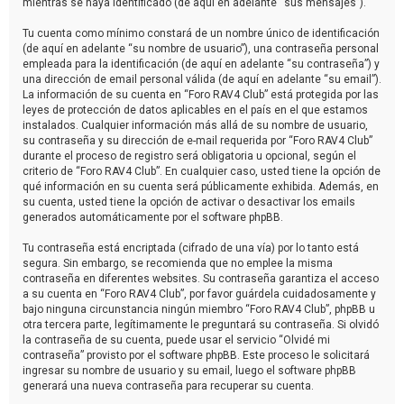
mientras se haya identificado (de aquí en adelante “sus mensajes”).
Tu cuenta como mínimo constará de un nombre único de identificación
(de aquí en adelante “su nombre de usuario”), una contraseña personal
empleada para la identificación (de aquí en adelante “su contraseña”) y
una dirección de email personal válida (de aquí en adelante “su email”).
La información de su cuenta en “Foro RAV4 Club” está protegida por las
leyes de protección de datos aplicables en el país en el que estamos
instalados. Cualquier información más allá de su nombre de usuario,
su contraseña y su dirección de e-mail requerida por “Foro RAV4 Club”
durante el proceso de registro será obligatoria u opcional, según el
criterio de “Foro RAV4 Club”. En cualquier caso, usted tiene la opción de
qué información en su cuenta será públicamente exhibida. Además, en
su cuenta, usted tiene la opción de activar o desactivar los emails
generados automáticamente por el software phpBB.
Tu contraseña está encriptada (cifrado de una vía) por lo tanto está
segura. Sin embargo, se recomienda que no emplee la misma
contraseña en diferentes websites. Su contraseña garantiza el acceso
a su cuenta en “Foro RAV4 Club”, por favor guárdela cuidadosamente y
bajo ninguna circunstancia ningún miembro “Foro RAV4 Club”, phpBB u
otra tercera parte, legítimamente le preguntará su contraseña. Si olvidó
la contraseña de su cuenta, puede usar el servicio “Olvidé mi
contraseña” provisto por el software phpBB. Este proceso le solicitará
ingresar su nombre de usuario y su email, luego el software phpBB
generará una nueva contraseña para recuperar su cuenta.