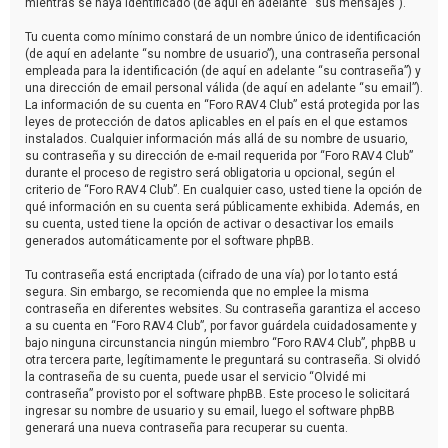
mientras se haya identificado (de aquí en adelante “sus mensajes”).
Tu cuenta como mínimo constará de un nombre único de identificación
(de aquí en adelante “su nombre de usuario”), una contraseña personal
empleada para la identificación (de aquí en adelante “su contraseña”) y
una dirección de email personal válida (de aquí en adelante “su email”).
La información de su cuenta en “Foro RAV4 Club” está protegida por las
leyes de protección de datos aplicables en el país en el que estamos
instalados. Cualquier información más allá de su nombre de usuario,
su contraseña y su dirección de e-mail requerida por “Foro RAV4 Club”
durante el proceso de registro será obligatoria u opcional, según el
criterio de “Foro RAV4 Club”. En cualquier caso, usted tiene la opción de
qué información en su cuenta será públicamente exhibida. Además, en
su cuenta, usted tiene la opción de activar o desactivar los emails
generados automáticamente por el software phpBB.
Tu contraseña está encriptada (cifrado de una vía) por lo tanto está
segura. Sin embargo, se recomienda que no emplee la misma
contraseña en diferentes websites. Su contraseña garantiza el acceso
a su cuenta en “Foro RAV4 Club”, por favor guárdela cuidadosamente y
bajo ninguna circunstancia ningún miembro “Foro RAV4 Club”, phpBB u
otra tercera parte, legítimamente le preguntará su contraseña. Si olvidó
la contraseña de su cuenta, puede usar el servicio “Olvidé mi
contraseña” provisto por el software phpBB. Este proceso le solicitará
ingresar su nombre de usuario y su email, luego el software phpBB
generará una nueva contraseña para recuperar su cuenta.