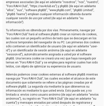
empresas asociadas (de aquí en adelante “nosotros”, “nos”, “nuestro”,
“Foro RAV4 Club”, “https://rav4club.es”) y phpBB (de aquí en adelante
“ellos”, “sus”, “software phpBB”, “www.phpbb.com”, “phpBB Limited”,
“phpBB Teams”) emplean cualquier información obtenida durante
cualquier sesión de uso por usted (de aquí en adelante “su
información”).
Tu información es obtenida por dos vías. Primeramente, navegar por
“Foro RAV4 Club” hará al software phpBB crear un número de cookies,
las cuales son un pequeño archivo de texto que se descargan en los
archivos temporales del navegador de su PC. Las primeras dos cookies
sólo contienen un identificador de usuario (de aquí en adelante “user-
id”) y un identificador de sesión anónima (de aquí en adelante
“session-id”), automáticamente asignada a usted por el software
phpBB. Una tercera cookie se creará una vez que haya navegado por
temas en “Foro RAV4 Club” y se emplea para registrar cuales han sido
leídos, con objeto de optimizar su experiencia de usuario.
Además podemos crear cookies externas al software phpBB mientras
navega por “Foro RAV4 Club”, las cuales exceden el alcance de este
documento que solamente se refiere a las páginas creadas por el
software phpBB. La segunda vía mediante la que obtenemos su
información es mediante lo que usted envía. Esto puede ser, y no
limitado a: envíos como usuario anónimo (de aquí en adelante “envíos
anónimos”), su registro en “Foro RAV4 Club” (de aquí en adelante “su
cuenta”) y mensajes enviados por usted después de registrarse y