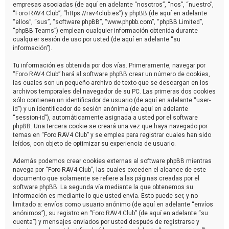
empresas asociadas (de aquí en adelante “nosotros”, “nos”, “nuestro”,
“Foro RAV4 Club”, “https://rav4club.es”) y phpBB (de aquí en adelante
“ellos”, “sus”, “software phpBB”, “www.phpbb.com”, “phpBB Limited”,
“phpBB Teams”) emplean cualquier información obtenida durante
cualquier sesión de uso por usted (de aquí en adelante “su
información”).
Tu información es obtenida por dos vías. Primeramente, navegar por
“Foro RAV4 Club” hará al software phpBB crear un número de cookies,
las cuales son un pequeño archivo de texto que se descargan en los
archivos temporales del navegador de su PC. Las primeras dos cookies
sólo contienen un identificador de usuario (de aquí en adelante “user-
id”) y un identificador de sesión anónima (de aquí en adelante
“session-id”), automáticamente asignada a usted por el software
phpBB. Una tercera cookie se creará una vez que haya navegado por
temas en “Foro RAV4 Club” y se emplea para registrar cuales han sido
leídos, con objeto de optimizar su experiencia de usuario.
Además podemos crear cookies externas al software phpBB mientras
navega por “Foro RAV4 Club”, las cuales exceden el alcance de este
documento que solamente se refiere a las páginas creadas por el
software phpBB. La segunda vía mediante la que obtenemos su
información es mediante lo que usted envía. Esto puede ser, y no
limitado a: envíos como usuario anónimo (de aquí en adelante “envíos
anónimos”), su registro en “Foro RAV4 Club” (de aquí en adelante “su
cuenta”) y mensajes enviados por usted después de registrarse y