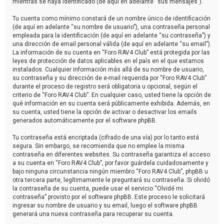
mientras se haya identificado (de aquí en adelante “sus mensajes”).
Tu cuenta como mínimo constará de un nombre único de identificación
(de aquí en adelante “su nombre de usuario”), una contraseña personal
empleada para la identificación (de aquí en adelante “su contraseña”) y
una dirección de email personal válida (de aquí en adelante “su email”).
La información de su cuenta en “Foro RAV4 Club” está protegida por las
leyes de protección de datos aplicables en el país en el que estamos
instalados. Cualquier información más allá de su nombre de usuario,
su contraseña y su dirección de e-mail requerida por “Foro RAV4 Club”
durante el proceso de registro será obligatoria u opcional, según el
criterio de “Foro RAV4 Club”. En cualquier caso, usted tiene la opción de
qué información en su cuenta será públicamente exhibida. Además, en
su cuenta, usted tiene la opción de activar o desactivar los emails
generados automáticamente por el software phpBB.
Tu contraseña está encriptada (cifrado de una vía) por lo tanto está
segura. Sin embargo, se recomienda que no emplee la misma
contraseña en diferentes websites. Su contraseña garantiza el acceso
a su cuenta en “Foro RAV4 Club”, por favor guárdela cuidadosamente y
bajo ninguna circunstancia ningún miembro “Foro RAV4 Club”, phpBB u
otra tercera parte, legítimamente le preguntará su contraseña. Si olvidó
la contraseña de su cuenta, puede usar el servicio “Olvidé mi
contraseña” provisto por el software phpBB. Este proceso le solicitará
ingresar su nombre de usuario y su email, luego el software phpBB
generará una nueva contraseña para recuperar su cuenta.