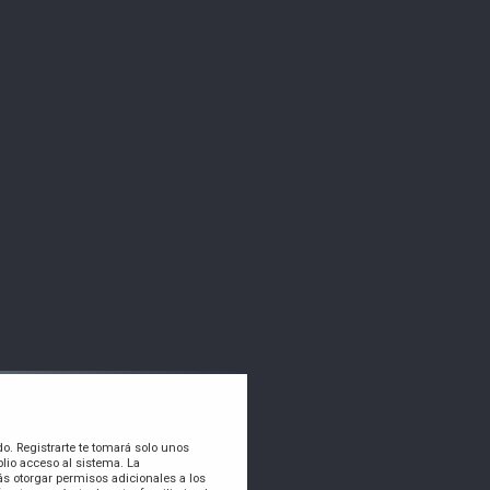
do. Registrarte te tomará solo unos
lio acceso al sistema. La
s otorgar permisos adicionales a los