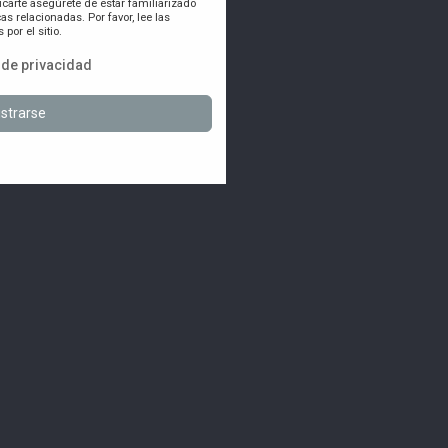
icarte asegúrete de estar familiarizado
as relacionadas. Por favor, lee las
por el sitio.
a de privacidad
strarse