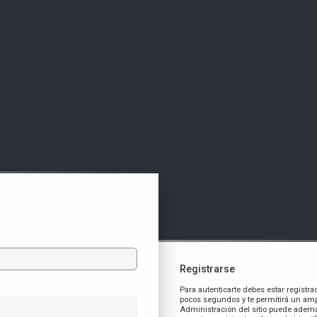
Registrarse
Para autenticarte debes estar registra
pocos segundos y te permitirá un amp
Administración del sitio puede ademá