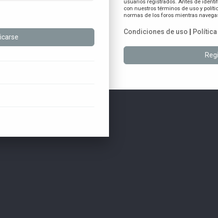
usuarios registrados. Antes de identif
con nuestros términos de uso y polític
normas de los foros mientras navegas 
Condiciones de uso
|
Polític
Regi