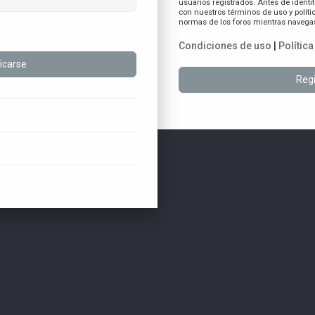
usuarios registrados. Antes de identif
con nuestros términos de uso y polític
normas de los foros mientras navegas 
Condiciones de uso
|
Polític
Regi