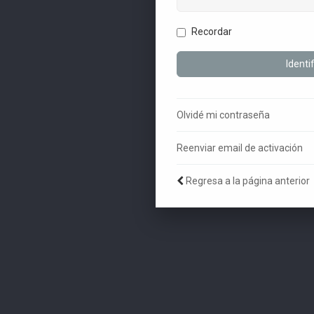
Recordar
Olvidé mi contraseña
Reenviar email de activación
Regresa a la página anterior