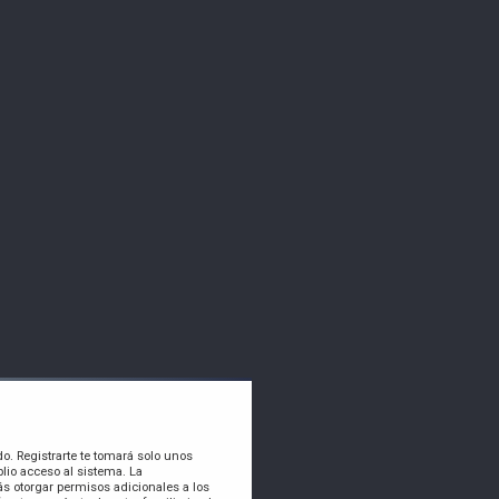
do. Registrarte te tomará solo unos
lio acceso al sistema. La
s otorgar permisos adicionales a los