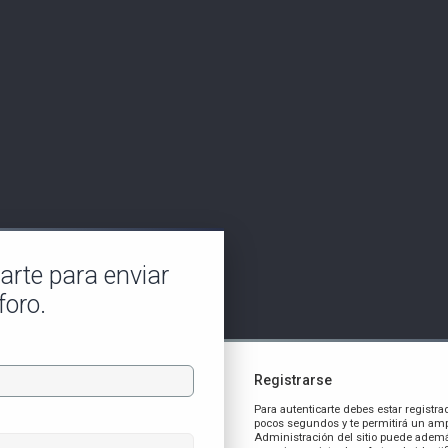
carte para enviar
foro.
Registrarse
Para autenticarte debes estar registra
pocos segundos y te permitirá un amp
Administración del sitio puede ademá