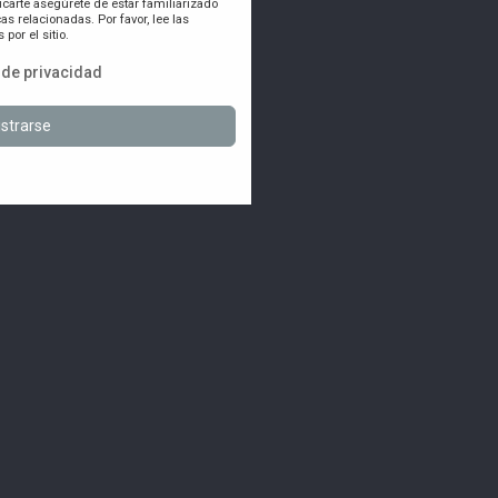
icarte asegúrete de estar familiarizado
as relacionadas. Por favor, lee las
por el sitio.
a de privacidad
strarse