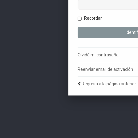
Recordar
Olvidé mi contraseña
Reenviar email de activación
Regresa a la página anterior