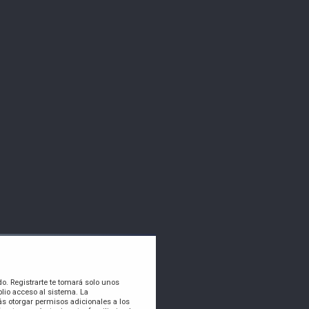
do. Registrarte te tomará solo unos
lio acceso al sistema. La
s otorgar permisos adicionales a los