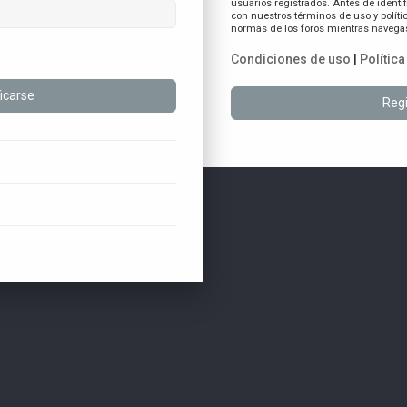
usuarios registrados. Antes de identif
con nuestros términos de uso y polític
normas de los foros mientras navegas 
Condiciones de uso
|
Polític
Regi