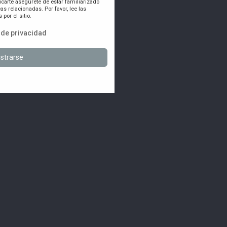
icarte asegúrete de estar familiarizado
as relacionadas. Por favor, lee las
por el sitio.
a de privacidad
strarse