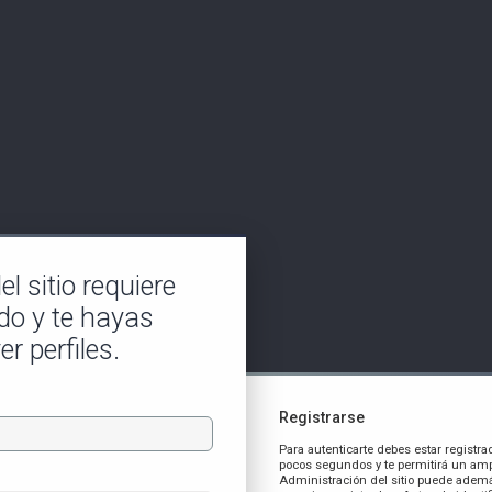
l sitio requiere
do y te hayas
er perfiles.
Registrarse
Para autenticarte debes estar registra
pocos segundos y te permitirá un amp
Administración del sitio puede ademá