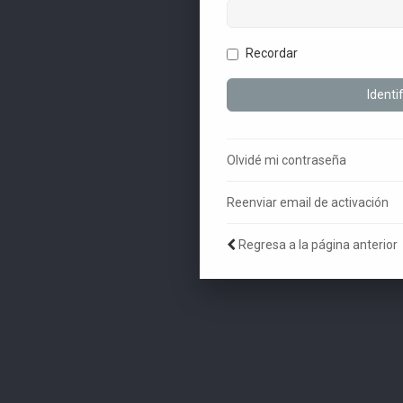
Recordar
Olvidé mi contraseña
Reenviar email de activación
Regresa a la página anterior