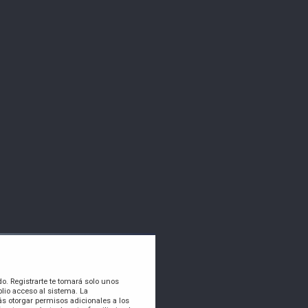
do. Registrarte te tomará solo unos
lio acceso al sistema. La
s otorgar permisos adicionales a los