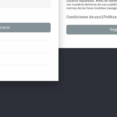
usuarios registrados. Antes de identif
con nuestros términos de uso y polític
normas de los foros mientras navegas 
Condiciones de uso
|
Polític
Regi