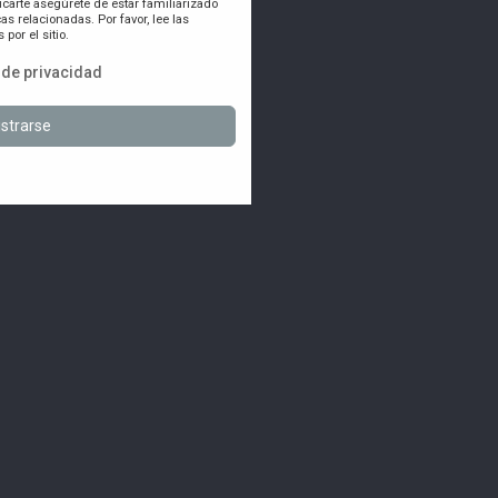
icarte asegúrete de estar familiarizado
as relacionadas. Por favor, lee las
por el sitio.
a de privacidad
strarse