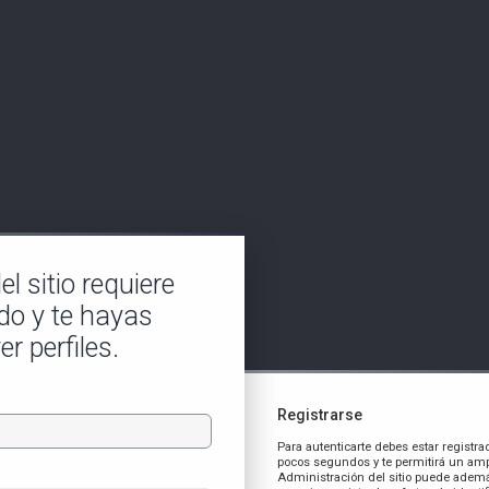
l sitio requiere
do y te hayas
er perfiles.
Registrarse
Para autenticarte debes estar registra
pocos segundos y te permitirá un amp
Administración del sitio puede ademá