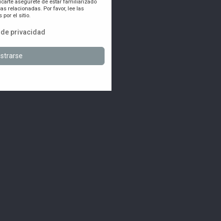
icarte asegúrete de estar familiarizado
as relacionadas. Por favor, lee las
por el sitio.
a de privacidad
strarse