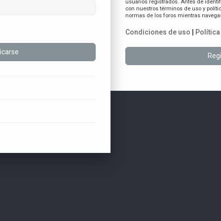
usuarios registrados. Antes de identif
con nuestros términos de uso y polític
normas de los foros mientras navegas 
Condiciones de uso
|
Polític
Regi