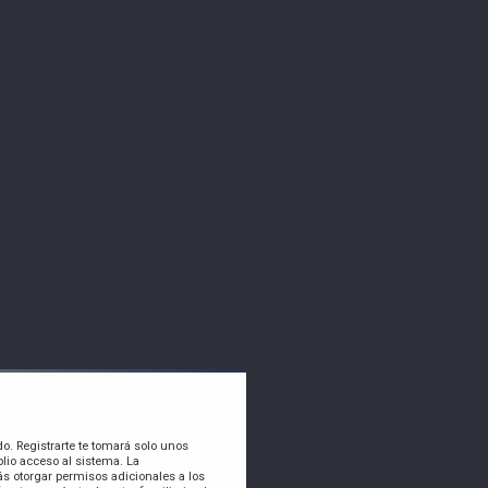
do. Registrarte te tomará solo unos
lio acceso al sistema. La
s otorgar permisos adicionales a los