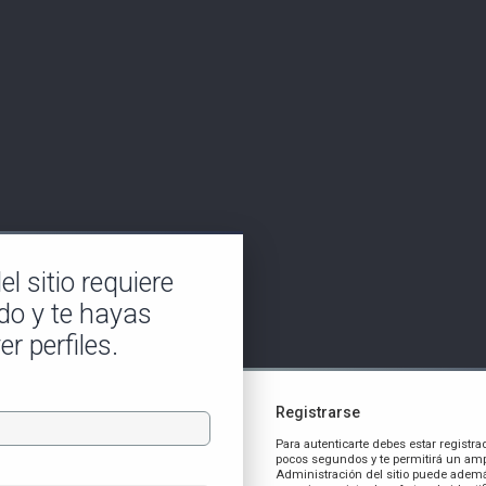
l sitio requiere
do y te hayas
er perfiles.
Registrarse
Para autenticarte debes estar registra
pocos segundos y te permitirá un amp
Administración del sitio puede ademá