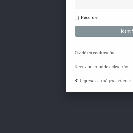
Recordar
Olvidé mi contraseña
Reenviar email de activación
Regresa a la página anterior