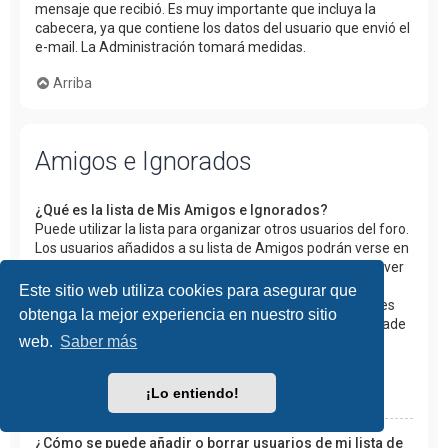
mensaje que recibió. Es muy importante que incluya la
cabecera, ya que contiene los datos del usuario que envió el
e-mail. La Administración tomará medidas.
Arriba
Amigos e Ignorados
¿Qué es la lista de Mis Amigos e Ignorados?
Puede utilizar la lista para organizar otros usuarios del foro.
Los usuarios añadidos a su lista de Amigos podrán verse en
en Panel de Control de Usuario para un rápido acceso a ver
si están identificados y poder así enviarles un mensaje
Este sitio web utiliza cookies para asegurar que
privado. Según la plantilla que utilice el foro, los mensajes
obtenga la mejor experiencia en nuestro sitio
de estos usuarios pueden visualizarse resaltados. Si añade
web.
Saber más
un usuario a su lista de Ignorados, todos sus mensajes
quedarán ocultos.
¡Lo entiendo!
Arriba
¿Cómo se puede añadir o borrar usuarios de mi lista de