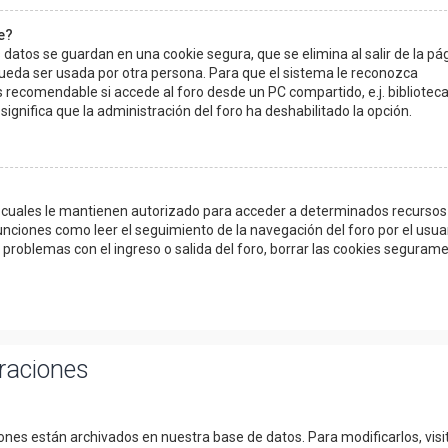
e?
 datos se guardan en una cookie segura, que se elimina al salir de la pá
pueda ser usada por otra persona. Para que el sistema le reconozca
 recomendable si accede al foro desde un PC compartido, e.j. biblioteca
 significa que la administración del foro ha deshabilitado la opción.
as cuales le mantienen autorizado para acceder a determinados recursos
unciones como leer el seguimiento de la navegación del foro por el usuar
o problemas con el ingreso o salida del foro, borrar las cookies seguram
uraciones
iones están archivados en nuestra base de datos. Para modificarlos, visit