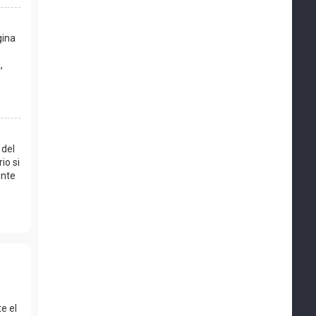
gina
,
 del
io si
ente
e el