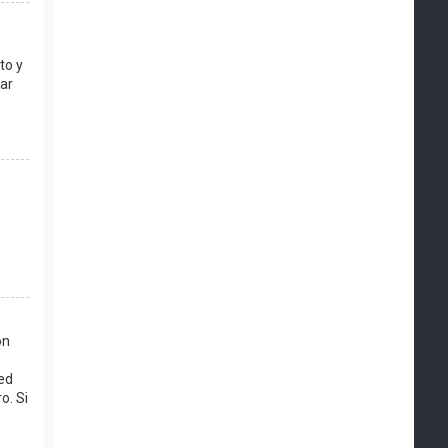
to y
ar
ón
ed
o. Si