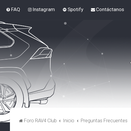
FAQ
Instagram
Spotify
Contáctanos
Foro RAV4 Club
Inicio
Preguntas Frecuentes