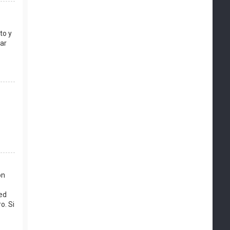
to y
ar
ón
ed
o. Si