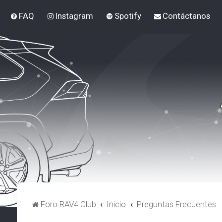
FAQ
Instagram
Spotify
Contáctanos
Foro RAV4 Club
Inicio
Preguntas Frecuentes