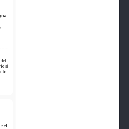
gina
,
 del
io si
ente
e el