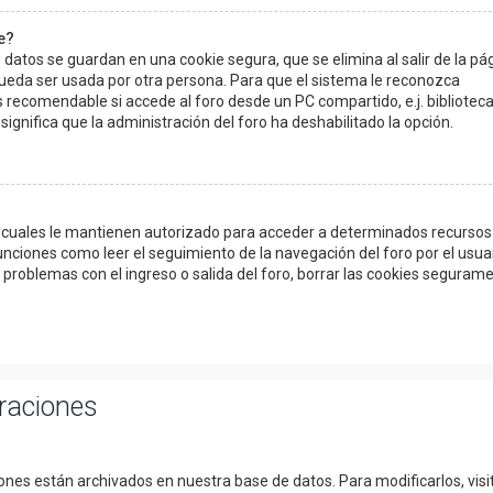
e?
 datos se guardan en una cookie segura, que se elimina al salir de la pá
pueda ser usada por otra persona. Para que el sistema le reconozca
 recomendable si accede al foro desde un PC compartido, e.j. biblioteca
 significa que la administración del foro ha deshabilitado la opción.
as cuales le mantienen autorizado para acceder a determinados recursos
unciones como leer el seguimiento de la navegación del foro por el usuar
o problemas con el ingreso o salida del foro, borrar las cookies seguram
uraciones
iones están archivados en nuestra base de datos. Para modificarlos, visit