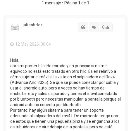
1 mensaje • Página
1
de
1
julianhdez
Citar
Citar
Accede con
0
12 May 2026, 00:04
Hola,
abro mi primer hilo. He mirado y en principio si no me
equivoco no está esto tratado en otro hilo. Es en relativo a
cómo sujetar el móvil a la vista en el salpicadero del Rav4
(Advance Año 2025). Sé que se puede conectar por cable y
usar el android auto, pero a veces no hay tiempo de
enchufar etc y sales disparado y tienes el móvil conectado
por bluetooth pero necesitas manipular la pantalla porque el
android auto no conecta por bluetooth.
Por tanto: hay algún sistema para tener un soporte
adecuado al salpicadero del rav4?. De momento tengo uno
de estos que tienen una pequeña pinza y se engancha a los
distribuidores de aire debajo de la pantalla, pero no está