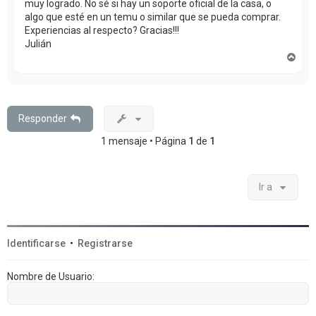
muy logrado. No sé si hay un soporte oficial de la casa, o
algo que esté en un temu o similar que se pueda comprar.
Experiencias al respecto? Gracias!!!
Julián
A
r
r
i
b
a
Responder
1 mensaje • Página
1
de
1
Ir a
Identificarse
•
Registrarse
Nombre de Usuario: