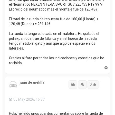
el Neumático NEXEN N FERA SPORT SUV 225/55 R19 99 V
El precio del neumatico más el montaje fue de 120,48€
El total de la rueda de repuesto fue de 160,66 (Llanta) +
120,48 (Rueda) = 281,14€
La rueda la tengo colocada en el maletero, He quitado el
poliexpan que trae de fábrica y en el hueco de la rueda
tengo metido el gato y aun que algo de espacio en los
laterales.
Gracias al foro por todas las indicaciones y consejos que he
recibido
A
r
r
i
juan de melilla
b
Citar
Citar
Accede con
0
a
05 May 2026, 16:37
Hola, he leído unos cuantos comentarios sobre la rueda de