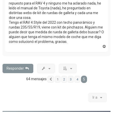
repuesto para el RAV 4 y ninguno me ha aclarado nada, he
leído el manual de Toyota (nada), he preguntado en
distintas webs de kit de ruedas de galleta y cada una me
dice una cosa.
Tengo el RAV 4 Style del 2022 con techo panorámico y
ruedas 235/55/R19, viene con kit de pinchazos. Alguien me
puede decir que medida de rueda de galleta debo buscar? O
alguien que tenga el mismo modelo de coche que me diga
como solucionó el problema, gracias.
A
r
r
i
b
a
Responder
64 mensajes
5
1
2
3
4
Anterior
Ir a