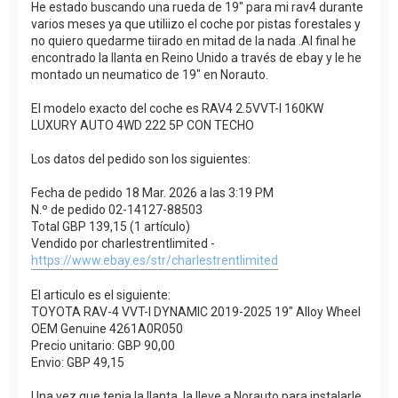
He estado buscando una rueda de 19" para mi rav4 durante
varios meses ya que utiliizo el coche por pistas forestales y
no quiero quedarme tiirado en mitad de la nada .Al final he
encontrado la llanta en Reino Unido a través de ebay y le he
montado un neumatico de 19" en Norauto.
El modelo exacto del coche es RAV4 2.5VVT-I 160KW
LUXURY AUTO 4WD 222 5P CON TECHO
Los datos del pedido son los siguientes:
Fecha de pedido 18 Mar. 2026 a las 3:19 PM
N.º de pedido 02-14127-88503
Total GBP 139,15 (1 artículo)
Vendido por charlestrentlimited -
https://www.ebay.es/str/charlestrentlimited
El articulo es el siguiente:
TOYOTA RAV-4 VVT-I DYNAMIC 2019-2025 19" Alloy Wheel
OEM Genuine 4261A0R050
Precio unitario: GBP 90,00
Envio: GBP 49,15
Una vez que tenia la llanta, la lleve a Norauto para instalarle