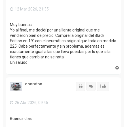
12 Mar 2026, 21:35
Muy buenas.
Yo al final, me decidí por una llanta original que me
vendieron bien de precio. Compré la original del Black
Edition en 19" con el neumático original que traía en medida
225. Cabe perfectamente y sin problema, ademas es
exactamente igual a las que lleva puestas por lo que si la
tienes que cambiar no se nota.
Un saludo
A
r
r
i
donraton
b
Citar
Citar
Accede con
1
a
26 Abr 2026, 09:45
Buenos dias: