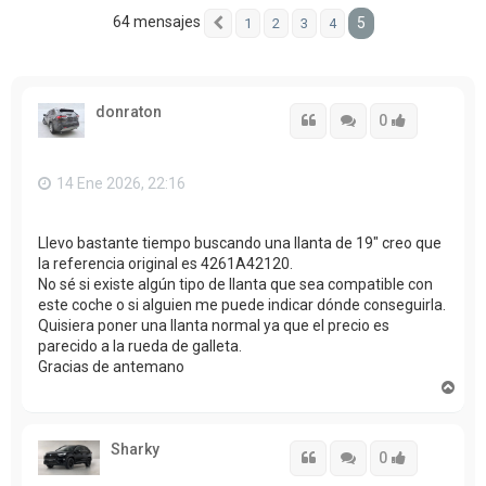
64 mensajes
5
1
2
3
4
Anterior
donraton
Citar
Citar
Accede con
0
14 Ene 2026, 22:16
Llevo bastante tiempo buscando una llanta de 19" creo que
la referencia original es 4261A42120.
No sé si existe algún tipo de llanta que sea compatible con
este coche o si alguien me puede indicar dónde conseguirla.
Quisiera poner una llanta normal ya que el precio es
parecido a la rueda de galleta.
Gracias de antemano
A
r
r
i
Sharky
b
Citar
Citar
Accede con
0
a