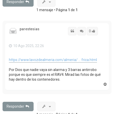
Responder
1 mensaje • Página
1
de
1
parestesias
Citar
Citar
Accede con
0
10 Ago 2025, 22:26
https://www.lavozdealmeria.com/almeria/ ... frica.html
Por Dios que nadie vaya sin alarma y 3 barras antirrobo
porque es que siempre es el RAV4. Mirad las fotos de qué
hay dentro de los contenedores.
A
r
r
i
b
a
Responder