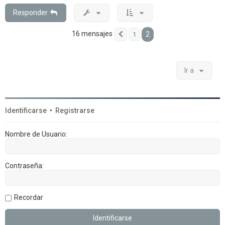
b
a
Responder
16 mensajes
2
1
Anterior
Ir a
Identificarse
•
Registrarse
Nombre de Usuario:
Contraseña:
Recordar