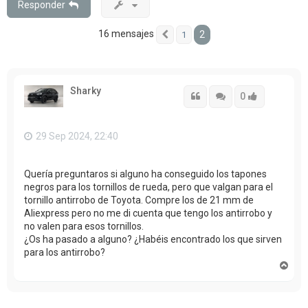
Responder
16 mensajes
2
1
Anterior
Sharky
Citar
Citar
Accede con
0
29 Sep 2024, 22:40
Quería preguntaros si alguno ha conseguido los tapones
negros para los tornillos de rueda, pero que valgan para el
tornillo antirrobo de Toyota. Compre los de 21 mm de
Aliexpress pero no me di cuenta que tengo los antirrobo y
no valen para esos tornillos.
¿Os ha pasado a alguno? ¿Habéis encontrado los que sirven
para los antirrobo?
A
r
r
i