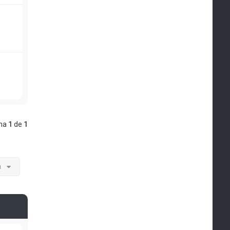
ina
1
de
1
a