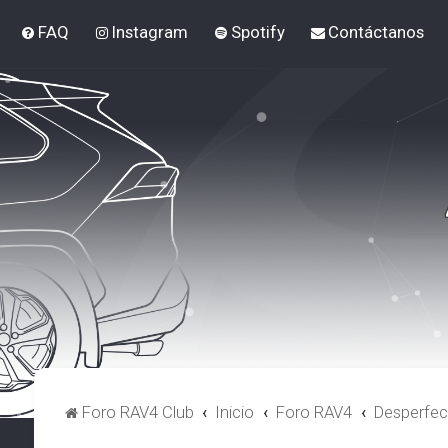
FAQ
Instagram
Spotify
Contáctanos
Foro RAV4 Club
Inicio
Foro RAV4
Desperfec