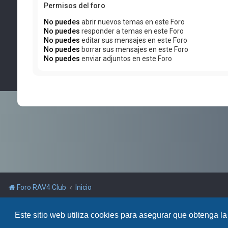
Permisos del foro
No puedes
abrir nuevos temas en este Foro
No puedes
responder a temas en este Foro
No puedes
editar sus mensajes en este Foro
No puedes
borrar sus mensajes en este Foro
No puedes
enviar adjuntos en este Foro
Foro RAV4 Club
Inicio
Powered by
phpBB
™
Este sitio web utiliza cookies para asegurar que obtenga la
Traducción al español por
phpBB España