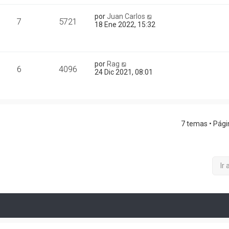
por
Juan Carlos
7
5721
18 Ene 2022, 15:32
por
Rag
6
4096
24 Dic 2021, 08:01
7 temas • Pág
Ir 