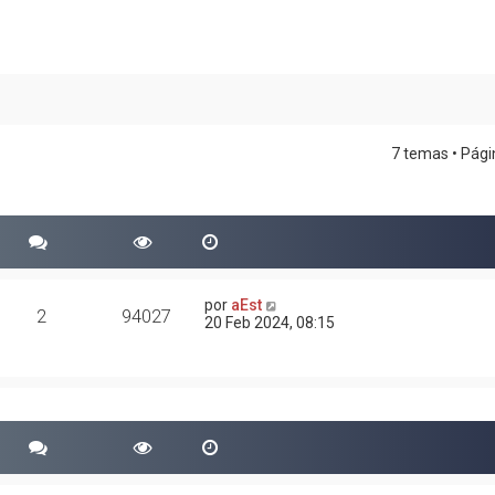
7 temas • Pág
por
aEst
2
94027
20 Feb 2024, 08:15