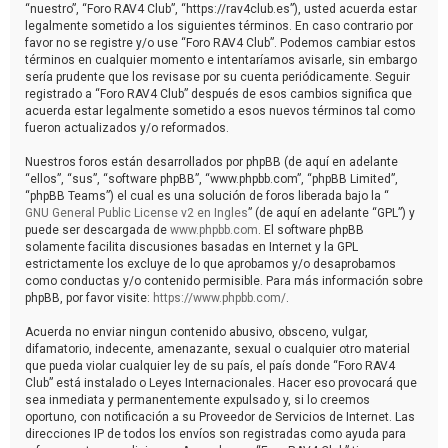
“nuestro”, “Foro RAV4 Club”, “https://rav4club.es”), usted acuerda estar
legalmente sometido a los siguientes términos. En caso contrario por
favor no se registre y/o use “Foro RAV4 Club”. Podemos cambiar estos
términos en cualquier momento e intentaríamos avisarle, sin embargo
sería prudente que los revisase por su cuenta periódicamente. Seguir
registrado a “Foro RAV4 Club” después de esos cambios significa que
acuerda estar legalmente sometido a esos nuevos términos tal como
fueron actualizados y/o reformados.
Nuestros foros están desarrollados por phpBB (de aquí en adelante
“ellos”, “sus”, “software phpBB”, “www.phpbb.com”, “phpBB Limited”,
“phpBB Teams”) el cual es una solución de foros liberada bajo la “
GNU General Public License v2 en Ingles
” (de aquí en adelante “GPL”) y
puede ser descargada de
www.phpbb.com
. El software phpBB
solamente facilita discusiones basadas en Internet y la GPL
estrictamente los excluye de lo que aprobamos y/o desaprobamos
como conductas y/o contenido permisible. Para más información sobre
phpBB, por favor visite:
https://www.phpbb.com/
.
Acuerda no enviar ningun contenido abusivo, obsceno, vulgar,
difamatorio, indecente, amenazante, sexual o cualquier otro material
que pueda violar cualquier ley de su país, el país donde “Foro RAV4
Club” está instalado o Leyes Internacionales. Hacer eso provocará que
sea inmediata y permanentemente expulsado y, si lo creemos
oportuno, con notificación a su Proveedor de Servicios de Internet. Las
direcciones IP de todos los envíos son registradas como ayuda para