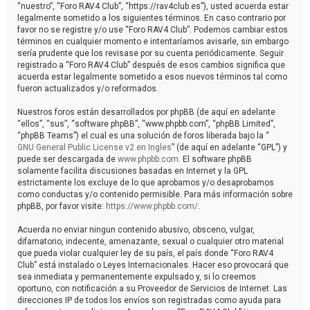
“nuestro”, “Foro RAV4 Club”, “https://rav4club.es”), usted acuerda estar
legalmente sometido a los siguientes términos. En caso contrario por
favor no se registre y/o use “Foro RAV4 Club”. Podemos cambiar estos
términos en cualquier momento e intentaríamos avisarle, sin embargo
sería prudente que los revisase por su cuenta periódicamente. Seguir
registrado a “Foro RAV4 Club” después de esos cambios significa que
acuerda estar legalmente sometido a esos nuevos términos tal como
fueron actualizados y/o reformados.
Nuestros foros están desarrollados por phpBB (de aquí en adelante
“ellos”, “sus”, “software phpBB”, “www.phpbb.com”, “phpBB Limited”,
“phpBB Teams”) el cual es una solución de foros liberada bajo la “
GNU General Public License v2 en Ingles
” (de aquí en adelante “GPL”) y
puede ser descargada de
www.phpbb.com
. El software phpBB
solamente facilita discusiones basadas en Internet y la GPL
estrictamente los excluye de lo que aprobamos y/o desaprobamos
como conductas y/o contenido permisible. Para más información sobre
phpBB, por favor visite:
https://www.phpbb.com/
.
Acuerda no enviar ningun contenido abusivo, obsceno, vulgar,
difamatorio, indecente, amenazante, sexual o cualquier otro material
que pueda violar cualquier ley de su país, el país donde “Foro RAV4
Club” está instalado o Leyes Internacionales. Hacer eso provocará que
sea inmediata y permanentemente expulsado y, si lo creemos
oportuno, con notificación a su Proveedor de Servicios de Internet. Las
direcciones IP de todos los envíos son registradas como ayuda para