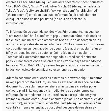
empresas asociadas (de aquí en adelante “nosotros”, “nos”, “nuestro”,
“Foro RAV4 Club”, “https://rav4club.es”) y phpBB (de aquí en adelante
“ellos”, “sus”, “software phpBB”, “www.phpbb.com”, “phpBB Limited”,
“phpBB Teams”) emplean cualquier información obtenida durante
cualquier sesión de uso por usted (de aquí en adelante “su
información”).
Tu información es obtenida por dos vías. Primeramente, navegar por
“Foro RAV4 Club” hará al software phpBB crear un número de cookies,
las cuales son un pequeño archivo de texto que se descargan en los
archivos temporales del navegador de su PC. Las primeras dos cookies
sólo contienen un identificador de usuario (de aquí en adelante “user-
id”) y un identificador de sesión anónima (de aquí en adelante
“session-id”), automáticamente asignada a usted por el software
phpBB. Una tercera cookie se creará una vez que haya navegado por
temas en “Foro RAV4 Club” y se emplea para registrar cuales han sido
leídos, con objeto de optimizar su experiencia de usuario.
Además podemos crear cookies externas al software phpBB mientras
navega por “Foro RAV4 Club”, las cuales exceden el alcance de este
documento que solamente se refiere a las páginas creadas por el
software phpBB. La segunda vía mediante la que obtenemos su
información es mediante lo que usted envía. Esto puede ser, y no
limitado a: envíos como usuario anónimo (de aquí en adelante “envíos
anónimos”), su registro en “Foro RAV4 Club” (de aquí en adelante “su
cuenta”) y mensajes enviados por usted después de registrarse y