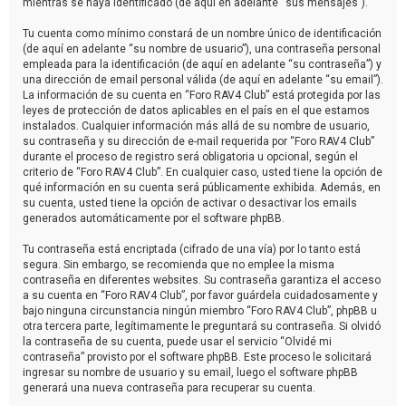
mientras se haya identificado (de aquí en adelante “sus mensajes”).
Tu cuenta como mínimo constará de un nombre único de identificación
(de aquí en adelante “su nombre de usuario”), una contraseña personal
empleada para la identificación (de aquí en adelante “su contraseña”) y
una dirección de email personal válida (de aquí en adelante “su email”).
La información de su cuenta en “Foro RAV4 Club” está protegida por las
leyes de protección de datos aplicables en el país en el que estamos
instalados. Cualquier información más allá de su nombre de usuario,
su contraseña y su dirección de e-mail requerida por “Foro RAV4 Club”
durante el proceso de registro será obligatoria u opcional, según el
criterio de “Foro RAV4 Club”. En cualquier caso, usted tiene la opción de
qué información en su cuenta será públicamente exhibida. Además, en
su cuenta, usted tiene la opción de activar o desactivar los emails
generados automáticamente por el software phpBB.
Tu contraseña está encriptada (cifrado de una vía) por lo tanto está
segura. Sin embargo, se recomienda que no emplee la misma
contraseña en diferentes websites. Su contraseña garantiza el acceso
a su cuenta en “Foro RAV4 Club”, por favor guárdela cuidadosamente y
bajo ninguna circunstancia ningún miembro “Foro RAV4 Club”, phpBB u
otra tercera parte, legítimamente le preguntará su contraseña. Si olvidó
la contraseña de su cuenta, puede usar el servicio “Olvidé mi
contraseña” provisto por el software phpBB. Este proceso le solicitará
ingresar su nombre de usuario y su email, luego el software phpBB
generará una nueva contraseña para recuperar su cuenta.